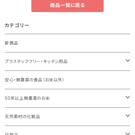
商品一覧に戻る
カテゴリー
新商品
プラスチックフリー・キッチン用品
キッチンスポンジ・キッチンブラシ
安心・無農薬の食品（お米以外）
びわこ・和太布（日本独自の方法で織られた木綿の布巾）
50年以上無農薬のお米
weck（ドイツ生まれのガラス容器）
玄米（定期便）
天然素材の化粧品
パーツ
スタッシャー（シリコンの保存容器）
白米（定期便）
日焼け止め
日用品