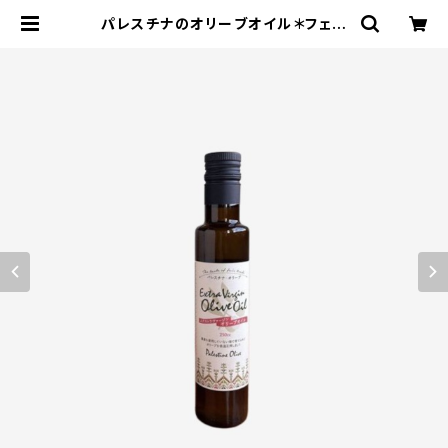
パレスチナのオリーブオイル＊フェア
トレード＊無農薬＊パレスチナ支援＊2
50CC | エコストアパパラギ特選通
信販売