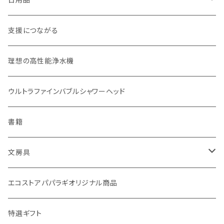
お弁当箱
分づき米（定期便）
ヘアケア
国産シャンプーバー・コンディショナーバー
支援につながる
無塗装カトラリー
玄米（1回購入）
スキンケア
オーラルケア
理想の高性能浄水機
マイボトル
白米（1回購入）
リップバーム
生分解性ソープ類・せっけん
ウルトラファインバブルシャワーヘッド
Ecoffee Cup（環境にやさしい竹素材）
分づき米（1回購入）
国産シャンプーバー・コンディショナーバー
アメニティー・バス用品
書籍
stojo(折り畳めて何度でも使用できるコーヒーカップ)
天然素材のブラシ、掃除道具
文房具
オリーブウッド カッティングボード
生理用品
バナナペーパーグッズ
エコストアパパラギオリジナル商品
調理用品
虫除けグッズ
天然素材の消しゴム
特選ギフト