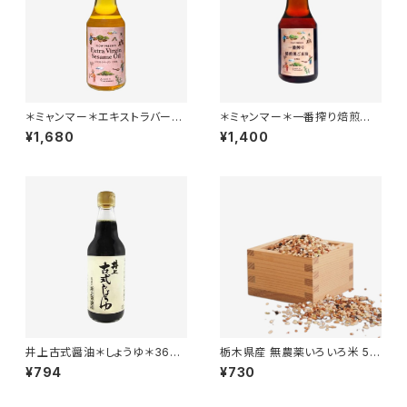
＊ミャンマー＊エキストラバージ
＊ミャンマー＊一番搾り焙煎黒
ンごま油＊275g
ごま油＊140g
¥1,680
¥1,400
井上古式醤油＊しょうゆ＊360
栃木県産 無農薬いろいろ米 50
ml＊奥出雲町・井上醤油店製造
0g
¥794
¥730
＊