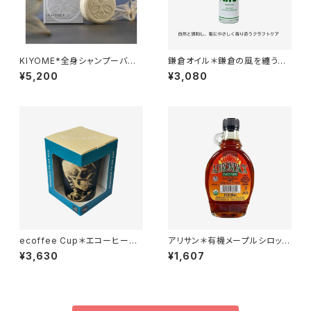
KIYOME*全身シャンプーバー
鎌倉オイル＊鎌倉の風を纏う植
＊熟成酒粕エキスとアルガンオ
物オイルの恵み＊人工香料不使
¥5,200
¥3,080
イル＊ 洗う美容液＊
用＊30ml
ecoffee Cup＊エコーヒーカ
アリサン＊有機メープルシロップ
ップ＊Skull ( スカル )*350ml
＊236ml＊
¥3,630
¥1,607
＊Van Gogh＊ヴァン・ゴッホ
＊ PLA