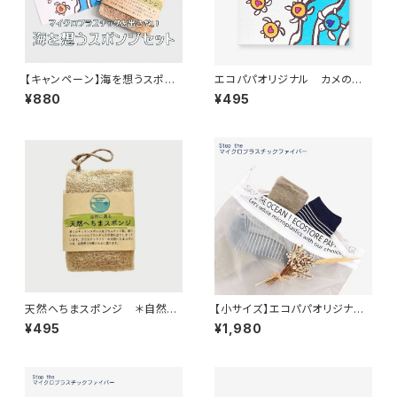
【キャンペーン】海を想うスポン
エコパパオリジナル カメのセ
ジセット マイクロプラスチック
ルローススポンジ
¥880
¥495
を出さない天然素材
天然へちまスポンジ ＊自然に
【小サイズ】エコパパオリジナルS
還る＊マイクロプラスチックを出
AVE THE OCEAN洗濯ネット
¥495
¥1,980
さないスポンジ＊