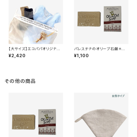
【大サイズ】エコパパオリジナルS
パレスチナのオリーブ石鹸＊ザ
AVE THE OCEAN洗濯ネット
クロ入り＊食用ヴァージン＊オリ
¥2,420
¥1,100
ーブオイルだけを原料とした貴
重なオリーブ石けん＊パレスチ
ナ支援＊
その他の商品