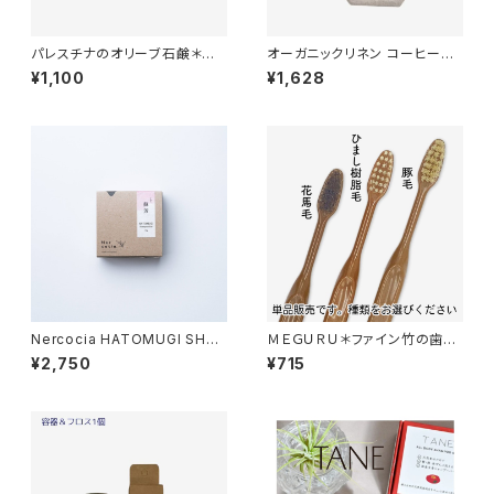
パレスチナのオリーブ石鹸＊ザ
オーガニックリネン コーヒーフ
クロ入り＊食用ヴァージン＊オリ
ィルター 2タイプ（台形・円錐
¥1,100
¥1,628
ーブオイルだけを原料とした貴
型）
重なオリーブ石けん＊パレスチ
ナ支援＊
Nercocia HATOMUGI SHA
ＭＥＧＵＲＵ＊ファイン竹の歯ブ
MPOOBAR＊シャンプーバー＊
ラシ 全3種＊化学物質過敏症/ヴ
¥2,750
¥715
蘇芳＊さらさらふんわり＊
ィーガン/生分解性