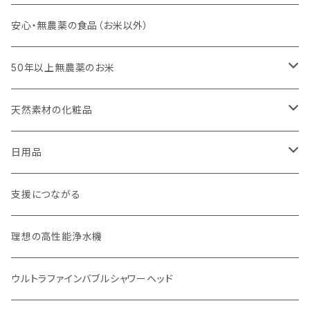
キッチンスポンジ・キッチンブラシ
安心・無農薬の食品（お米以外）
びわこ・和太布（日本独自の方法で織られた木綿の布巾）
50年以上無農薬のお米
weck（ドイツ生まれのガラス容器）
玄米（定期便）
天然素材の化粧品
パーツ
スタッシャー（シリコンの保存容器）
白米（定期便）
日焼け止め
日用品
お弁当箱
分づき米（定期便）
ヘアケア
国産シャンプーバー・コンディショナーバー
支援につながる
無塗装カトラリー
玄米（1回購入）
スキンケア
オーラルケア
理想の高性能浄水機
マイボトル
白米（1回購入）
リップバーム
生分解性ソープ類・せっけん
ウルトラファインバブルシャワーヘッド