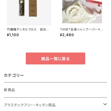
竹繊維デンタルフロス 詰め替
TANE*全身シャンプーバー＊
え＊ペパーミント&活性炭＊30
髪・顔・アトピーの息子のために
¥1,100
¥2,480
m
ママが作りました＊
商品一覧に戻る
カテゴリー
新商品
プラスチックフリー・キッチン用品