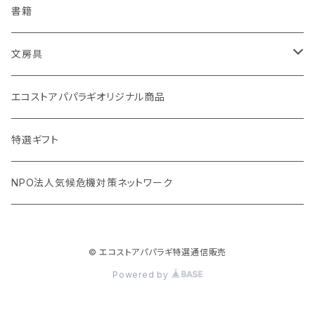
Ecoffee Cup（環境にやさしい竹素材）
分づき米（1回購入）
国産シャンプーバー・コンディショナーバー
アメニティー・バス用品
書籍
stojo(折り畳めて何度でも使用できるコーヒーカップ)
天然素材のブラシ、掃除道具
文房具
オリーブウッド カッティングボード
生理用品
バナナペーパーグッズ
エコストアパパラギオリジナル商品
調理用品
虫除けグッズ
天然素材の消しゴム
特選ギフト
NPO法人気候危機対策ネットワーク
© エコストアパパラギ特選通信販売
Powered by