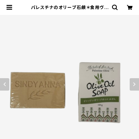
パレスチナのオリーブ石鹸＊食用ヴァ
ージン＊オリーブオイルだけを原料と
した貴重なオリーブ石けん＊パレスチ
ナ支援＊ | エコストアパパラギ特選通
信販売