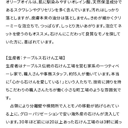
オリーブオイルは、肌に馴染みやすいオレイン酸、天然保湿成分で
あるスクワレンやグリセリンを多く含んでいます。汚れはしっかり
落としますが、皮膚本来の油分は落としません。きめが細かくクリ
ーミーな泡立ちで、つっぱらず、しっとり洗いあがります。泡立てネ
ットを使うのもオススメ。石けんにこだわって良質なモノを探して
いた方に、喜ばれています。
【生産者：ナーブルス石けん工場】
生産者はナーブルス伝統の石けん工場を営む家系の一つティベ
ーレ家で、職人さんや事務スタッフ、約15人が働いています。本当
に「心から石けんを愛している！」という人たちで、技術に誇りを持
ちこだわりの職人さんたちが働く小さな町工場のような雰囲気で
す。
占領により分離壁や検問所で人とモノの移動が妨げられてい
る上に、グローバリゼーションで安い海外産の石けんが流入して
います。30年ほど前には20以上あった石けん工場のは3軒に減っ