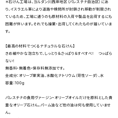
＊石けん工場は、ヨルダン川西岸地区（パレスチナ自治区）にあ
り、イスラエル軍により道路や検問所が封鎖され移動が制限され
ているため、工場に通うのも原材料の入荷や製品を出荷するにも
困難が伴います。それでも操業・出荷してくれたものが届いていま
す。
【最高の材料でつくるナチュラルな石けん】
きめ細やかな泡立ちで、しっとり＆さっぱり＆すべすべ！ つっぱら
ない！
無香料・無着色・保存料無添加です。
全成分：オリーブ果実油、水酸化ナトリウム（苛性ソーダ）、水
容量：100g
パレスチナの食用ヴァージン・オリーブオイルだけを原料とした貴
重なオリーブ石けん。パーム油など他の油は何も使用していませ
ん。