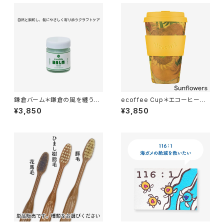
鎌倉バーム＊鎌倉の風を纏う天
ecoffee Cup＊エコーヒーカ
然ヘアバーム＊人工香料不使用
ップ＊400ml＊Van Gogh＊ヴ
¥3,850
¥3,850
＊35g
ァン・ゴッホ＊全3色 PLA