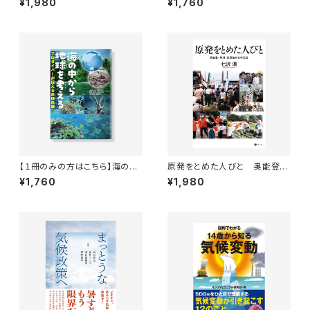
¥1,980
¥1,760
える 気候危機と平和の危機＊武
本匡弘 (著)
【１冊のみの方はこちら】海の中
原発をとめた人びと 奥能登・
から地球を考える
珠洲 震源地からの伝言
¥1,760
¥1,980