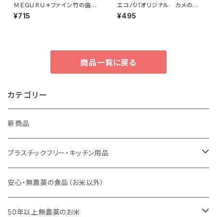
ＭＥＧＵＲＵ＊ファイン竹の歯ブ
エコパパオリジナル カメのセ
ラシ 全3種＊化学物質過敏症/ヴ
ルローススポンジ
¥715
¥495
ィーガン/生分解性
商品一覧に戻る
カテゴリー
新商品
プラスチックフリー・キッチン用品
キッチンスポンジ・キッチンブラシ
安心・無農薬の食品（お米以外）
びわこ・和太布（日本独自の方法で織られた木綿の布巾）
50年以上無農薬のお米