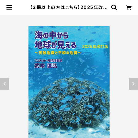
【２冊以上の方はこちら】2025年改訂
版 海の中から地球が見える 気候危機
と平和の危機＊武本匡弘 (著) | エコ
ストアパパラギ特選通信販売