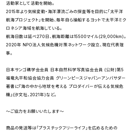
活動家として活動を開始。
2015年より気候変動・海洋漂流ごみの探査等を目的に「太平洋
航海プロジェクト」を開始、毎年自ら操船するヨットで太平洋ミク
ロネシア海域を航海している。
航海日数は延べ270日、航海距離は15500マイル(29,000km)。
2020年 NPO法人気候危機対策ネットワーク設立、現在代表理
事。
日本サンゴ礁学会会員 日本自然科学写真協会会員 (公財)第5
福竜丸平和協会協力会員 グリーンピースジャパン・アンバサダー
著書に『海の中から地球を考える プロダイバーが伝える気候危
機』(汐文社、2021年)など。
～ご協力をお願いいたします～
商品の発送等は「プラスチックフリーライフ」を広めるための