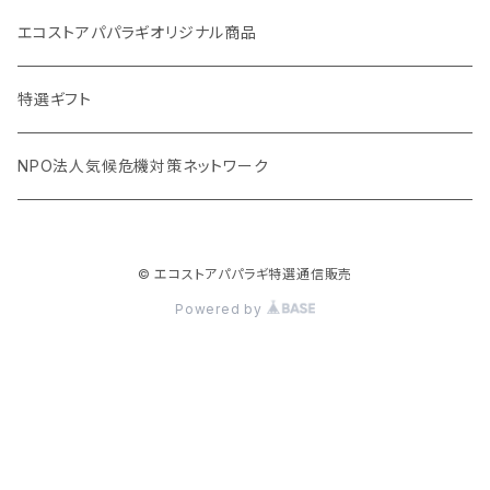
オリーブウッド カッティングボード
生理用品
バナナペーパーグッズ
エコストアパパラギオリジナル商品
調理用品
虫除けグッズ
天然素材の消しゴム
特選ギフト
NPO法人気候危機対策ネットワーク
© エコストアパパラギ特選通信販売
Powered by