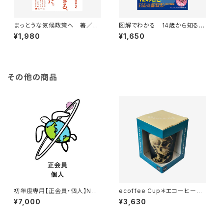
まっとうな気候政策へ 著／文
図解でわかる 14歳から知る気
／編集：西岡秀、藤村コノヱ、明
候変動
¥1,980
¥1,650
日香壽川、桃井 貴子
その他の商品
初年度専用【正会員・個人】NPO
ecoffee Cup＊エコーヒーカ
法人気候危機対策ネットワーク
ップ＊Skull ( スカル )*350ml
¥7,000
¥3,630
年会費
＊Van Gogh＊ヴァン・ゴッホ
＊ PLA