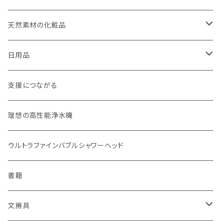
weck（ドイツ生まれのガラス容器）
玄米（定期便）
天然素材の化粧品
パーツ
スタッシャー（シリコンの保存容器）
白米（定期便）
日焼け止め
日用品
お弁当箱
分づき米（定期便）
ヘアケア
国産シャンプーバー・コンディショナーバー
支援につながる
無塗装カトラリー
玄米（1回購入）
スキンケア
オーラルケア
理想の高性能浄水機
マイボトル
白米（1回購入）
リップバーム
生分解性ソープ類・せっけん
ウルトラファインバブルシャワーヘッド
Ecoffee Cup（環境にやさしい竹素材）
分づき米（1回購入）
国産シャンプーバー・コンディショナーバー
アメニティー・バス用品
書籍
stojo(折り畳めて何度でも使用できるコーヒーカップ)
天然素材のブラシ、掃除道具
文房具