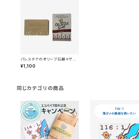
パレスチナのオリーブ石鹸＊ザク
ロ入り＊食用ヴァージン＊オリー
¥1,100
ブオイルだけを原料とした貴重な
オリーブ石けん＊パレスチナ支援
＊
同じカテゴリの商品