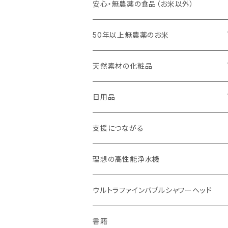
キッチンスポンジ・キッチンブラシ
安心・無農薬の食品（お米以外）
びわこ・和太布（日本独自の方法で織られ
50年以上無農薬のお米
た木綿の布巾）
玄米（定期便）
天然素材の化粧品
weck（ドイツ生まれのガラス容器）
白米（定期便）
日焼け止め
日用品
パーツ
スタッシャー（シリコンの保存容器）
分づき米（定期便）
ヘアケア
国産シャンプーバー・コンディショナーバ
支援につながる
お弁当箱
ー
玄米（1回購入）
スキンケア
理想の高性能浄水機
無塗装カトラリー
オーラルケア
白米（1回購入）
リップバーム
ウルトラファインバブルシャワーヘッド
マイボトル
生分解性ソープ類・せっけん
分づき米（1回購入）
国産シャンプーバー・コンディショナーバ
書籍