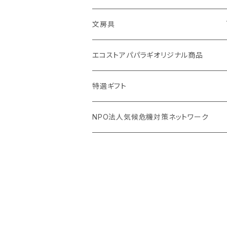
Ecoffee Cup（環境にやさしい竹素材）
ー
アメニティー・バス用品
文房具
stojo(折り畳めて何度でも使用できるコ
天然素材のブラシ、掃除道具
ーヒーカップ)
バナナペーパーグッズ
エコストアパパラギオリジナル商品
生理用品
オリーブウッド カッティングボード
天然素材の消しゴム
特選ギフト
虫除けグッズ
調理用品
NPO法人気候危機対策ネットワーク