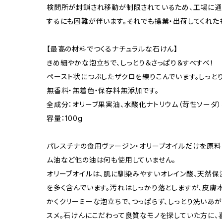
検問所が封鎖され移動が制限されているため、工場に
するにも困難が伴います。それでも操業・出荷してくれた
【最高の材料でつくるナチュラルな石けん】
きめ細やかな泡立ちで、しっとり＆さっぱり＆すべすべ！ 
ペースト状につぶしたザクロを練りこんでいます。しっと
無香料・無着色・保存料無添加です。
全成分：オリーブ果実油、水酸化ナトリウム（苛性ソーダ）
容量：100g
パレスチナの食用ヴァージン・オリーブオイルだけを原料
ム油など他の油は何も使用していません。
オリーブオイルは、肌に馴染みやすいオレイン酸、天然保
を多く含んでいます。汚れはしっかり落としますが、皮膚
かくクリーミーな泡立ちで、つっぱらず、しっとり洗いあ
スメ。石けんにこだわって良質なモノを探していた方に、