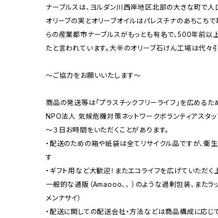
ナーブルスは、ヨルダン川西岸地区北部の大きな町で人口
オリーブの実とオリーブオイルはパレスチナのあちこちで
らの産業都市ナーブルスがもっとも有名で、500年前以
たと言われています。大半のオリーブ石けん工場は代々引
～ご協力をお願いいたします～
商品の発送等は「プラスチックフリーライフ」を広めるた
NPO法人 気候危機対策ネットワークボランティアスタッ
～３日お時間をいただくことがあります。
・配送のための箱や紙袋は全てリサイクル品ですが、衛
す
・ギフト用など大歓迎！またエコライフを広げていただく
一般的な通販（Amaooo、、 ）のような過剰包装、また
メンナサイ）
・配送に関しての配送会社・方法などは商品構成に応じ