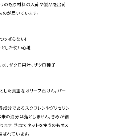
通うのも原材料の入荷や製品を出荷
ものが届いています。
つっぱらない！
りとした使い心地
、水、ザクロ果汁、ザクロ種子
とした貴重なオリーブ石けん。パー
湿成分であるスクワレンやグリセリン
本来の油分は落としません。きめが細
がります。泡立てネットを使うのもオス
喜ばれています。