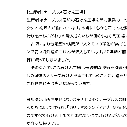
【生産者：ナーブルス石けん工場】
生産者はナーブルス伝統の石けん工場を営む家系の一つ
タッフ、約15人が働いています。本当に「心から石けんを
誇りを持ちこだわりの職人さんたちが働く小さな町工場
占領により分離壁や検問所で人とモノの移動が妨げら
ンで安い海外産の石けんが流入しています。30年ほど前
軒に減ってしまいました。
そのなかで、この石けん工場は伝統的な技術を持続・
しの理想のオリーブ石けんを開発していくことに活路を見
され世界に売り先が広がっています。
ヨルダン川西岸地区（パレスチナ自治区）ナーブルスの
んたちによって作られ、「ガリラヤのシンディアナ」から
まですべて石けん工場で行われています。石けんが入っ
が作ったものです。