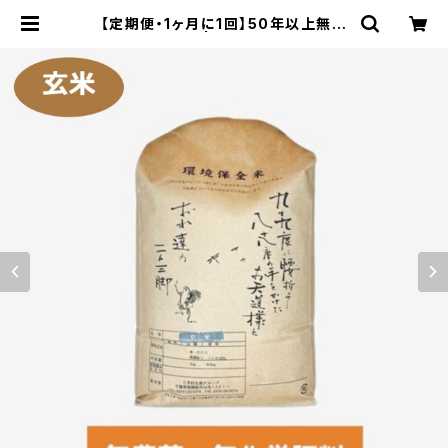
【定期便・1ヶ月に1回】50年以上無農
薬の玄米 5kg | エコストアパパラギ
特選通信販売