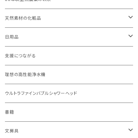
weck（ドイツ生まれのガラス容器）
玄米（定期便）
天然素材の化粧品
パーツ
スタッシャー（シリコンの保存容器）
白米（定期便）
日焼け止め
日用品
お弁当箱
分づき米（定期便）
ヘアケア
国産シャンプーバー・コンディショナーバー
支援につながる
無塗装カトラリー
玄米（1回購入）
スキンケア
オーラルケア
理想の高性能浄水機
マイボトル
白米（1回購入）
リップバーム
生分解性ソープ類・せっけん
ウルトラファインバブルシャワーヘッド
Ecoffee Cup（環境にやさしい竹素材）
分づき米（1回購入）
国産シャンプーバー・コンディショナーバー
アメニティー・バス用品
書籍
stojo(折り畳めて何度でも使用できるコーヒーカップ)
天然素材のブラシ、掃除道具
文房具