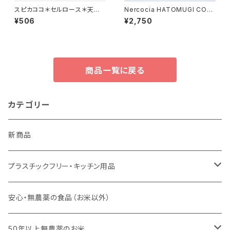
スピカココ＊セルロース＊天然
Nercocia HATOMUGI CON
生まれのキッチンスポンジ＊２個
DITIONERBAR＊コンディショ
¥506
¥2,750
セット＊梱包あり
ナーバー＊ 豊鶯＊しっとりまと
まる＊
商品一覧に戻る
カテゴリー
新商品
プラスチックフリー・キッチン用品
キッチンスポンジ・キッチンブラシ
安心・無農薬の食品（お米以外）
びわこ・和太布（日本独自の方法で織られた木綿の布巾）
50年以上無農薬のお米