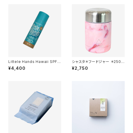
Littele Hands Hawaii SPF4
シャスタ＊フードジャー ＊250m
0＋＊スティックタイプ27ｇ＊２
l＊全6色＊
¥4,400
¥2,750
タイプ（クリア、ベージュ）