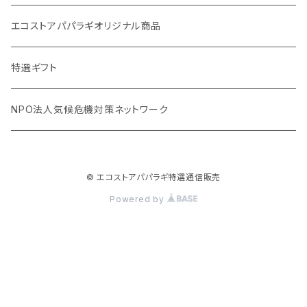
オリーブウッド カッティングボード
生理用品
バナナペーパーグッズ
エコストアパパラギオリジナル商品
調理用品
虫除けグッズ
天然素材の消しゴム
特選ギフト
NPO法人気候危機対策ネットワーク
© エコストアパパラギ特選通信販売
Powered by