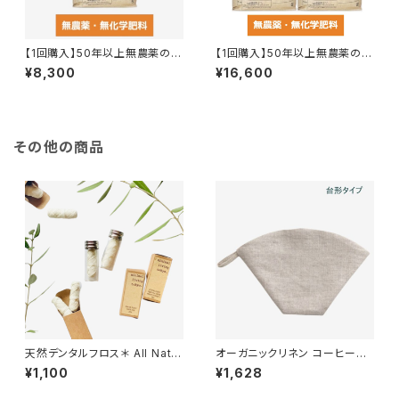
【1回購入】50年以上無農薬の玄
【1回購入】50年以上無農薬の玄
米 5kg
米 10kg
¥8,300
¥16,600
その他の商品
天然デンタルフロス＊ All Natur
オーガニックリネン コーヒーフ
al Dental Floss＊全４種
ィルター 2タイプ（台形・円錐
¥1,100
¥1,628
型）