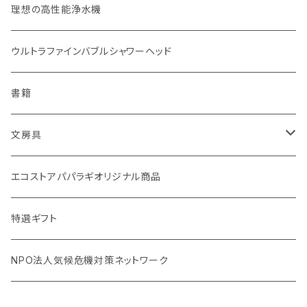
無塗装カトラリー
玄米（1回購入）
スキンケア
オーラルケア
理想の高性能浄水機
マイボトル
白米（1回購入）
リップバーム
生分解性ソープ類・せっけん
ウルトラファインバブルシャワーヘッド
Ecoffee Cup（環境にやさしい竹素材）
分づき米（1回購入）
国産シャンプーバー・コンディショナーバー
アメニティー・バス用品
書籍
stojo(折り畳めて何度でも使用できるコーヒーカップ)
天然素材のブラシ、掃除道具
文房具
オリーブウッド カッティングボード
生理用品
バナナペーパーグッズ
エコストアパパラギオリジナル商品
調理用品
虫除けグッズ
天然素材の消しゴム
特選ギフト
NPO法人気候危機対策ネットワーク