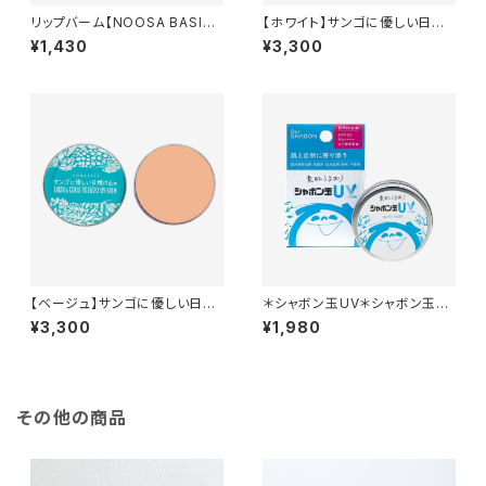
リップバーム【NOOSA BASIC
【ホワイト】サンゴに優しい日焼
S】押し出し式スティック型＊全4
け止め ＊Non-nano酸化亜鉛
¥1,430
¥3,300
種＊
使用＊バームタイプ＊40g
【ベージュ】サンゴに優しい日焼
＊シャボン玉UV＊シャボン玉石
け止め ＊Non-nano酸化亜鉛
けん初の日焼け止め＊SPF35＊
¥3,300
¥1,980
使用＊バームタイプ＊40g
その他の商品