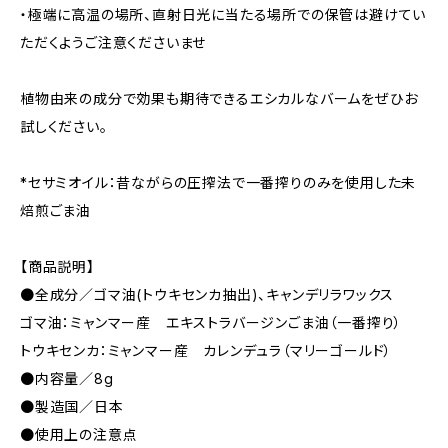
・極端に高温の場所、直射日光に当たる場所での保管は避けてい
ただくようご注意くださいませ
植物由来の成分で効果も期待できるエシカルなバームをぜひお
試しください。
*セサミオイル：昔ながらの圧搾法で一番搾りのみを使用した未
焙煎ごま油
【商品説明】
●全成分／ゴマ油(トウキセンカ抽出)、キャンデリラワックス
ゴマ油：ミャンマー産 エキストラバージンごま油（一番搾り）
トウキセンカ：ミャンマー産 カレンデュラ（マリーゴールド）
●内容量／8g
●製造国／日本
●使用上の注意点