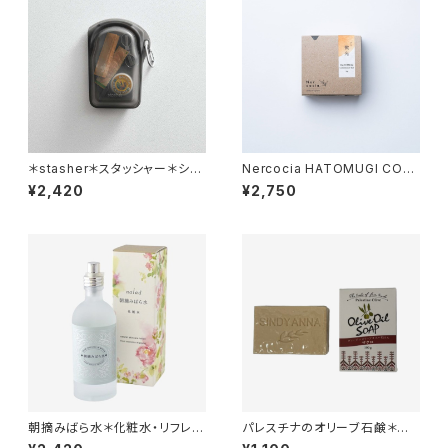
＊stasher＊スタッシャー＊シリ
Nercocia HATOMUGI CON
コンバッグ＊ゴーバッグ
DITIONERBAR＊コンディショ
¥2,420
¥2,750
ナーバー ＊微光＊さらさらふん
わり＊
朝摘みばら水＊化粧水・リフレッ
パレスチナのオリーブ石鹸＊ザ
シュウォーター＊手づくりコスメ
クロ入り＊食用ヴァージン＊オリ