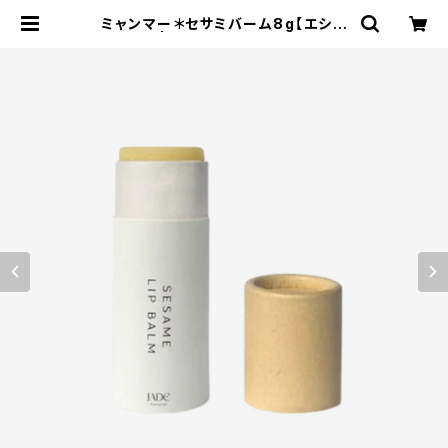
ミャンマー＊セサミバーム8g【エシカ
ルver.】 | エコストアパパラギ特選通
信販売