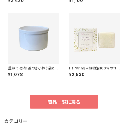
¥2,420
¥1,100
の基材などに＊
ーブオイルだけを原料とした貴
重なオリーブ石けん＊パレスチ
ナ支援＊
重ねて収納！蓋つき小鉢（深め）
Fairyring＊植物油100%のコン
美濃焼＊サイズ小＊180cc
デショニングバー＊無添加＊コー
¥1,078
¥2,530
ルドプロセス製法でじっくり手作
り＊
商品一覧に戻る
カテゴリー