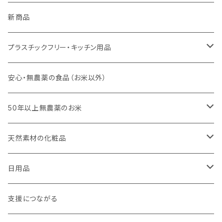
新商品
プラスチックフリー・キッチン用品
キッチンスポンジ・キッチンブラシ
安心・無農薬の食品（お米以外）
びわこ・和太布（日本独自の方法で織られた木綿の布巾）
50年以上無農薬のお米
weck（ドイツ生まれのガラス容器）
玄米（定期便）
天然素材の化粧品
パーツ
スタッシャー（シリコンの保存容器）
白米（定期便）
日焼け止め
日用品
お弁当箱
分づき米（定期便）
ヘアケア
国産シャンプーバー・コンディショナーバー
支援につながる