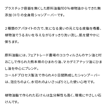
プラスチック容器を無くした原料油脂100％植物油からできた無
添加（※1）の全身用シャンプーバーです。
２種類のアパタイトの力で、気になる臭いの元となる皮脂を吸着、
植物油でうるおいを与えながらすっきり洗い流し、肌を健やかに
保ちます。
原料油脂には、フェアトレード農場のココウィルさんのヤシ油と村
おこしで作られた熊本県のひまわり油、マカデミアナッツ油にひま
し油を中心にブレンド。
コールドプロセス製法で作られ４０日間熟成したシャンプーバー
は、泡立ちのよく、水切れのよいさっぱりとした使い心地です。
植物油脂で作られた石けんは生分解性も高く、環境にやさしい石
けんです。