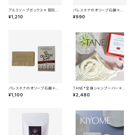
アルミソープボックス＊ 固形石
パレスチナのオリーブ石鹸＊食
鹸やシャンプーバーを持ち運び
用ヴァージン＊オリーブオイル
¥1,210
¥990
に＊軽量＊コンパクト＊
だけを原料とした貴重なオリー
ブ石けん＊パレスチナ支援＊
パレスチナのオリーブ石鹸＊ザ
TANE*全身シャンプーバー＊
クロ入り＊食用ヴァージン＊オリ
髪・顔・アトピーの息子のために
¥1,100
¥2,480
ーブオイルだけを原料とした貴
ママが作りました＊
重なオリーブ石けん＊パレスチ
ナ支援＊