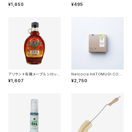
ボトルブラシ＊35cm＊
ルローススポンジ
¥1,650
¥495
アリサン＊有機メープルシロップ
Nercocia HATOMUGI CON
＊236ml＊
DITIONERBAR＊コンディショ
¥1,607
¥2,750
ナーバー＊ 豊鶯＊しっとりまと
まる＊