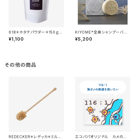
618＊ホタテパウダー＊150ｇ＊
KIYOME*全身シャンプーバー
家中の洗剤をこれひとつに！
＊熟成酒粕エキスとアルガンオ
¥1,100
¥5,200
イル＊ 洗う美容液＊
その他の商品
REDECKER＊レデッカ＊ミルク
エコパパオリジナル カメのセ