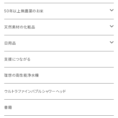
びわこ・和太布（日本独自の方法で織られた木綿の布巾）
50年以上無農薬のお米
weck（ドイツ生まれのガラス容器）
玄米（定期便）
天然素材の化粧品
パーツ
スタッシャー（シリコンの保存容器）
白米（定期便）
日焼け止め
日用品
お弁当箱
分づき米（定期便）
ヘアケア
国産シャンプーバー・コンディショナーバー
支援につながる
無塗装カトラリー
玄米（1回購入）
スキンケア
オーラルケア
理想の高性能浄水機
マイボトル
白米（1回購入）
リップバーム
生分解性ソープ類・せっけん
ウルトラファインバブルシャワーヘッド
Ecoffee Cup（環境にやさしい竹素材）
分づき米（1回購入）
国産シャンプーバー・コンディショナーバー
アメニティー・バス用品
書籍