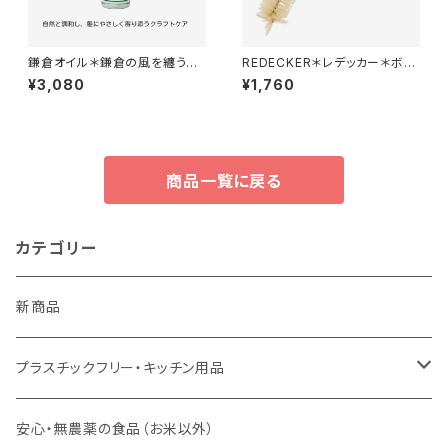
鎌倉オイル＊鎌倉の風を纏う植
REDECKER＊レデッカー＊ボト
物オイルの恵み＊人工香料不使
ルブラシ＊哺乳瓶などにも＊
¥3,080
¥1,760
用＊30ml
商品一覧に戻る
カテゴリー
新商品
プラスチックフリー・キッチン用品
キッチンスポンジ・キッチンブラシ
安心・無農薬の食品（お米以外）