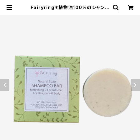
Fairyring＊植物油100%のシャンプ
ーバー＊無添加＊リフレッシング＊コ
ールドプロセス製法でじっくり手作り＊
| エコストアパパラギ特選通信販売