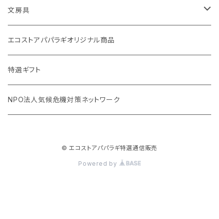
stojo(折り畳めて何度でも使用できるコーヒーカップ)
天然素材のブラシ、掃除道具
文房具
オリーブウッド カッティングボード
生理用品
バナナペーパーグッズ
エコストアパパラギオリジナル商品
調理用品
虫除けグッズ
天然素材の消しゴム
特選ギフト
NPO法人気候危機対策ネットワーク
© エコストアパパラギ特選通信販売
Powered by