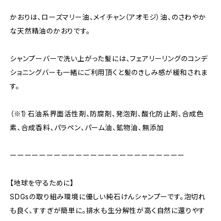
かおりは、ローズマリー油、メイチャン（アオモジ）油、のさわやか
な天然精油のかおりです。
シャンプーバーで洗い上がった髪には、フェアリーリングのコンデ
ショニングバーも一緒にご利用頂くと髪のきしみ感が緩和されま
す。
（※1）石油系界面活性剤、防腐剤、発泡剤、酸化防止剤、合成色
素、合成香料、パラペン、パーム油、鉱物油、無添加
ーーーーーーーーーーーーーーーーーーーーーーーー
【地球を守るために】
SDGsの取り組み環境に優しい純石けんシャンプーです。泡切れ
も良く、すすぎが簡単に。排水も生分解性が高く自然に還りやす