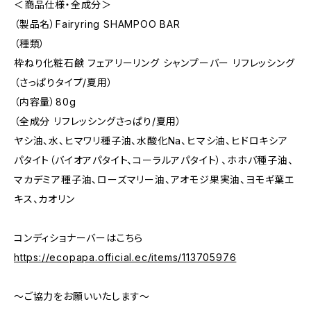
＜商品仕様・全成分＞
（製品名）Fairyring SHAMPOO BAR
（種類）
枠ねり化粧石鹸 フェアリーリング シャンプーバー リフレッシング
（さっぱりタイプ/夏用）
（内容量）80g
（全成分 リフレッシングさっぱり/夏用）
ヤシ油、水、ヒマワリ種子油、水酸化Na、ヒマシ油、ヒドロキシア
パタイト（バイオアパタイト、コーラルアパタイト）、ホホバ種子油、
マカデミア種子油、ローズマリー油、アオモジ果実油、ヨモギ葉エ
キス、カオリン
コンディショナーバーはこちら
https://ecopapa.official.ec/items/113705976
～ご協力をお願いいたします～