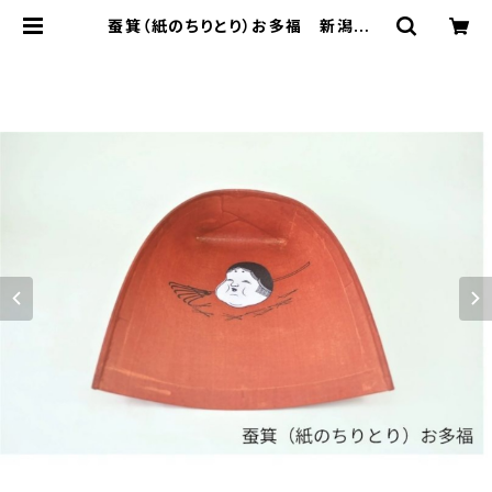
蚕箕（紙のちりとり）お多福 新潟製 |
エコストアパパラギ特選通信販売