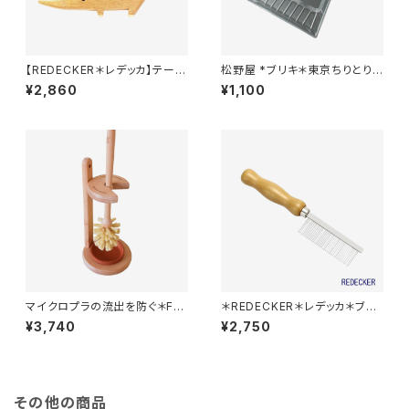
【REDECKER＊レデッカ】テーブ
松野屋 *ブリキ＊東京ちりとり＊
ルブラシ
レトロ
¥2,860
¥1,100
マイクロプラの流出を防ぐ＊FS
＊REDECKER＊レデッカ＊ブラ
C認証＊自然素材のトイレブラシ
シクリーナー＊
¥3,740
¥2,750
セット＊
その他の商品