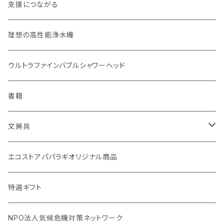
お弁当箱
分づき米（定期便）
ヘアケア
国産シャンプーバー・コンディショナーバー
支援につながる
無塗装カトラリー
玄米（1回購入）
スキンケア
オーラルケア
理想の高性能浄水機
マイボトル
白米（1回購入）
リップバーム
生分解性ソープ類・せっけん
ウルトラファインバブルシャワーヘッド
Ecoffee Cup（環境にやさしい竹素材）
分づき米（1回購入）
国産シャンプーバー・コンディショナーバー
アメニティー・バス用品
書籍
stojo(折り畳めて何度でも使用できるコーヒーカップ)
天然素材のブラシ、掃除道具
文房具
オリーブウッド カッティングボード
生理用品
バナナペーパーグッズ
エコストアパパラギオリジナル商品
調理用品
虫除けグッズ
天然素材の消しゴム
特選ギフト
NPO法人気候危機対策ネットワーク