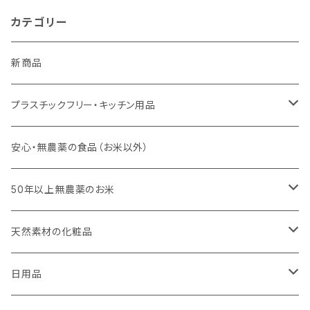
カテゴリー
新商品
プラスチックフリー・キッチン用品
キッチンスポンジ・キッチンブラシ
安心・無農薬の食品（お米以外）
びわこ・和太布（日本独自の方法で織られた木綿の布巾）
50年以上無農薬のお米
weck（ドイツ生まれのガラス容器）
玄米（定期便）
天然素材の化粧品
パーツ
スタッシャー（シリコンの保存容器）
白米（定期便）
日焼け止め
日用品