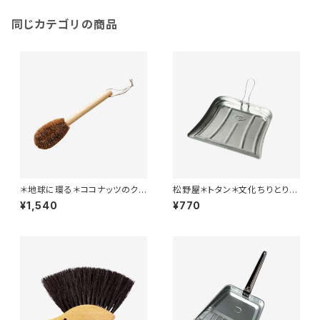
同じカテゴリの商品
＊地球に環る＊ココナッツのクリ
松野屋＊トタン＊文化ちりとり ＊
ーニングブラシ＊
レトロ
¥1,540
¥770