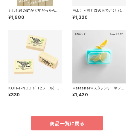
もしも君の町がガザだったら
虫よけ＊熊と森のおでかけ バー
著者:高橋真樹
ム ＊ 保湿 ＊15g＊シトロネラ・
¥1,980
¥1,320
ペパーミント・ユーカリなどの精
油＊
KOH-I-NOOR(コヒノール) ソ
＊stasher＊スタッシャー＊シリ
フト＊消しゴム＊ミニ＊３個セット
コンバッグ＊EZスナック（S）＊全
¥330
¥1,430
7色＊
商品一覧に戻る