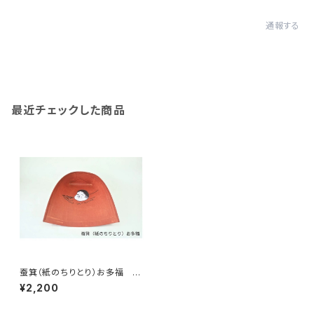
通報する
最近チェックした商品
蚕箕（紙のちりとり）お多福 新
潟製
¥2,200