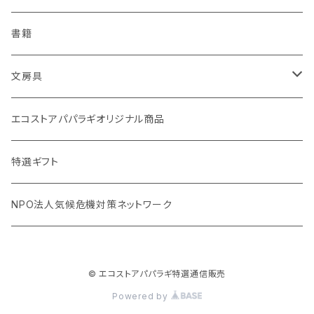
Ecoffee Cup（環境にやさしい竹素材）
分づき米（1回購入）
国産シャンプーバー・コンディショナーバー
アメニティー・バス用品
書籍
stojo(折り畳めて何度でも使用できるコーヒーカップ)
天然素材のブラシ、掃除道具
文房具
オリーブウッド カッティングボード
生理用品
バナナペーパーグッズ
エコストアパパラギオリジナル商品
調理用品
虫除けグッズ
天然素材の消しゴム
特選ギフト
NPO法人気候危機対策ネットワーク
© エコストアパパラギ特選通信販売
Powered by