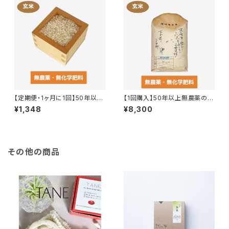
【定期便・1ヶ月に1回】50年以上
【1回購入】50年以上無農薬の玄
無農薬の玄米 1kg〜4kg
米 5kg
¥1,348
¥8,300
その他の商品