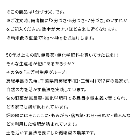
※この商品は「分づき米」です。
※ご注文時、備考欄に「3分づき・5分づき・7分づき」のいずれか
をご記入ください。数字が大きいほど白米に近くなります。
※精米後の重量で1kg〜4kgをお届けします。
50年以上もの間、無農薬・無化学肥料を貫いてきたお米！！
そんな生産地が他にあるだろうか？
その名を「三芳村生産グループ」
房総半島の先端、千葉県南房総市(旧・三芳村)で17戸の農家が、
自然の力を活かす農法を実践しています。
旬の野菜が無農薬・無化学肥料で多品目少量主義で育てられ、
どの家でも鶏が飼われています。
畑の隅にはそこここに・もみがら・落ち葉・わら・米ぬか・鶏ふんな
どを利用した堆肥が詰まれています。
土を活かす農法を要にした循環型の農業です。