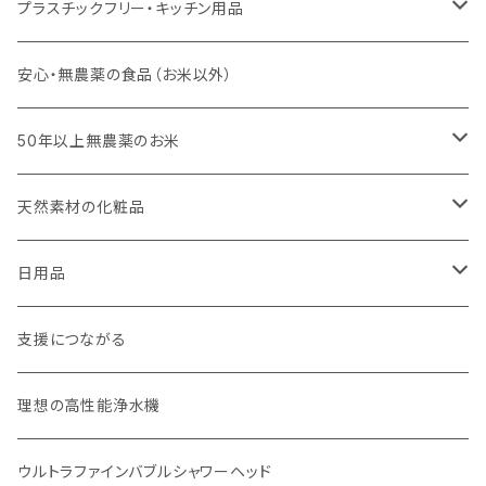
プラスチックフリー・キッチン用品
キッチンスポンジ・キッチンブラシ
安心・無農薬の食品（お米以外）
びわこ・和太布（日本独自の方法で織られた木綿の布巾）
50年以上無農薬のお米
weck（ドイツ生まれのガラス容器）
玄米（定期便）
天然素材の化粧品
パーツ
スタッシャー（シリコンの保存容器）
白米（定期便）
日焼け止め
日用品
お弁当箱
分づき米（定期便）
ヘアケア
国産シャンプーバー・コンディショナーバー
支援につながる
無塗装カトラリー
玄米（1回購入）
スキンケア
オーラルケア
理想の高性能浄水機
マイボトル
白米（1回購入）
リップバーム
生分解性ソープ類・せっけん
ウルトラファインバブルシャワーヘッド