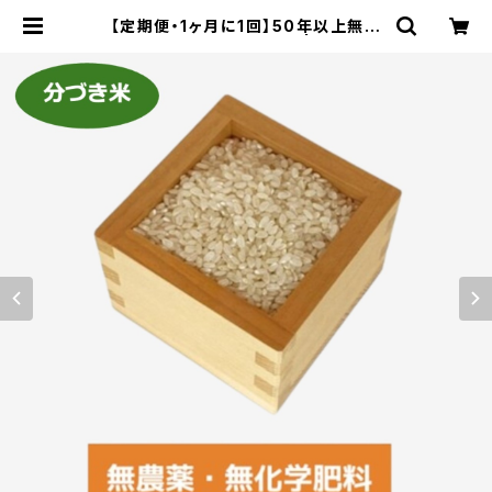
【定期便・1ヶ月に1回】50年以上無農
薬の分づき米 1kg〜4kg | エコスト
アパパラギ特選通信販売