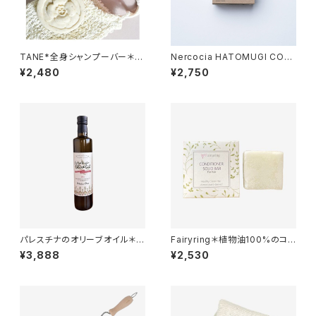
TANE*全身シャンプーバー＊
Nercocia HATOMUGI CON
髪・顔・アトピーの息子のために
DITIONERBAR＊コンディショ
¥2,480
¥2,750
ママが作りました＊
ナーバー＊ 豊鶯＊しっとりまと
まる＊
パレスチナのオリーブオイル＊フ
Fairyring＊植物油100%のコン
ェアトレード＊無農薬＊パレスチ
デショニングバー＊無添加＊コー
¥3,888
¥2,530
ナ支援＊500CC
ルドプロセス製法でじっくり手作
り＊