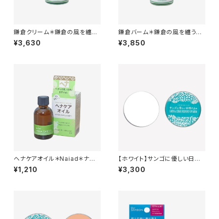
鎌倉クリーム＊鎌倉の風を纏う
鎌倉バーム＊鎌倉の風を纏う天
自然派ヘアクリーム＊人工香料
然ヘアバーム＊人工香料不使用
¥3,630
¥3,850
不使用＊35g
＊35g
ヘナケアオイル＊Naiad＊ナイ
【ホワイト】サンゴに優しい日焼
アード＊
け止め ＊Non-nano酸化亜鉛
¥1,210
¥3,300
使用＊バームタイプ＊40g