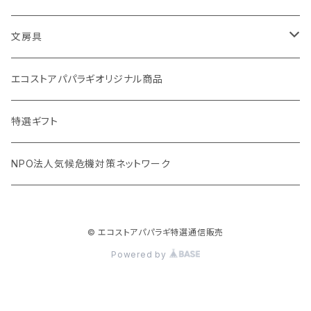
stojo(折り畳めて何度でも使用できるコーヒーカップ)
天然素材のブラシ、掃除道具
文房具
オリーブウッド カッティングボード
生理用品
バナナペーパーグッズ
エコストアパパラギオリジナル商品
調理用品
虫除けグッズ
天然素材の消しゴム
特選ギフト
NPO法人気候危機対策ネットワーク
© エコストアパパラギ特選通信販売
Powered by