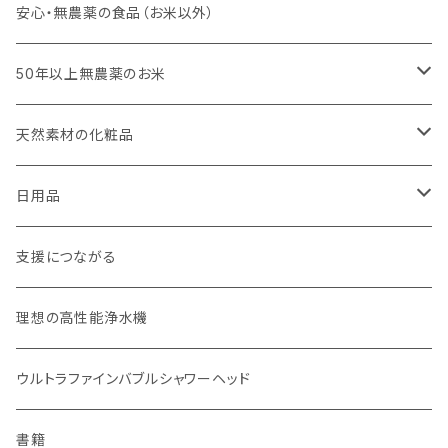
キッチンスポンジ・キッチンブラシ
安心・無農薬の食品（お米以外）
びわこ・和太布（日本独自の方法で織られた木綿の布巾）
50年以上無農薬のお米
weck（ドイツ生まれのガラス容器）
玄米（定期便）
天然素材の化粧品
パーツ
スタッシャー（シリコンの保存容器）
白米（定期便）
日焼け止め
日用品
お弁当箱
分づき米（定期便）
ヘアケア
国産シャンプーバー・コンディショナーバー
支援につながる
無塗装カトラリー
玄米（1回購入）
スキンケア
オーラルケア
理想の高性能浄水機
マイボトル
白米（1回購入）
リップバーム
生分解性ソープ類・せっけん
ウルトラファインバブルシャワーヘッド
Ecoffee Cup（環境にやさしい竹素材）
分づき米（1回購入）
国産シャンプーバー・コンディショナーバー
アメニティー・バス用品
書籍