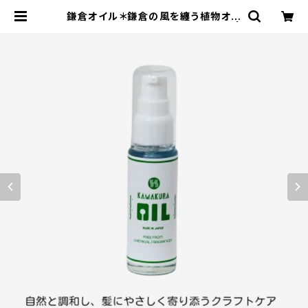
鎌倉オイル＊鎌倉の風を纏う植物オイ
ルの恵み＊人工香料不使用＊30ml |
エコストアパパラギ特選通信販売