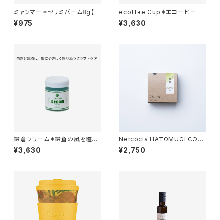
ミャンマー＊セサミバーム8g【エ
ecoffee Cup＊エコーヒーカ
シカルver.】
ップ＊Skull ( スカル )*350ml
¥975
¥3,630
＊Van Gogh＊ヴァン・ゴッホ
＊ PLA
鎌倉クリーム＊鎌倉の風を纏う
Nercocia HATOMUGI CON
自然派ヘアクリーム＊人工香料
DITIONERBAR＊コンディショ
¥3,630
¥2,750
不使用＊35g
ナーバー＊ 豊鶯＊しっとりまと
まる＊