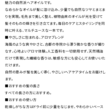
魅力の自然派ヘアオイルです。
なめらかなオイルが髪に溶け込み、少量でも自然なツヤとまとま
りを実現。毛先まで美しく整え、植物由来のオイルが光を受けて
髪そのものの輝きを引き立てます。毎日のケアとスタイリングを同
時に叶える、マルチユースな一本です。
■やさしさに包まれる、アロマブレンド
海風のような爽やかさと、古都の寺院から漂う微かな香りが織り
なす、心地よいアロマ体験。人工香料を一切使用せず、天然精油
だけで表現した繊細な香りは、敏感な方にも安心してお使いいた
だけます。
自然の恵みが髪を美しく導く、やさしいヘアケアタイムをお届けし
ます。
■おすすめの髪の長さ
すべての長さの方におすすめ。
■おすすめの使い方
乾燥しがちな方はドライ前に少量をなじませ、やわらかいベース