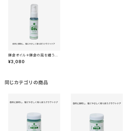
鎌倉オイル＊鎌倉の風を纏う植
物オイルの恵み＊人工香料不使
¥3,080
用＊30ml
同じカテゴリの商品