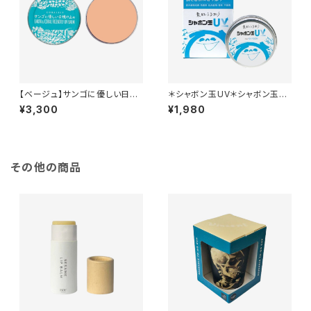
【ベージュ】サンゴに優しい日焼
＊シャボン玉UV＊シャボン玉石
け止め ＊Non-nano酸化亜鉛
けん初の日焼け止め＊SPF35＊
¥3,300
¥1,980
使用＊バームタイプ＊40g
その他の商品