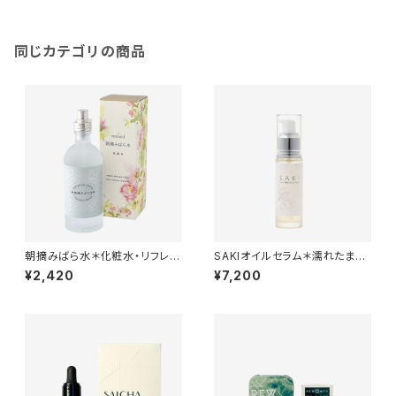
同じカテゴリの商品
朝摘みばら水＊化粧水・リフレッ
SAKIオイルセラム＊濡れたまま
シュウォーター＊手づくりコスメ
使える濃厚な発酵オイル美容液
¥2,420
¥7,200
の基材などに＊
＊