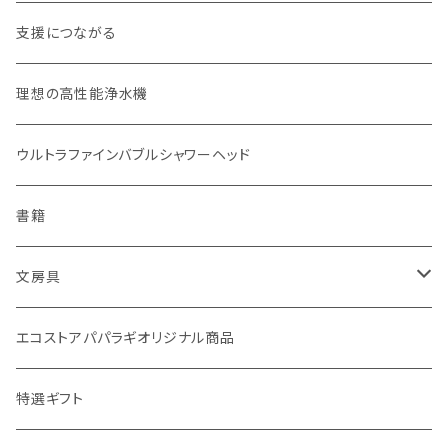
お弁当箱
分づき米（定期便）
ヘアケア
国産シャンプーバー・コンディショナーバー
支援につながる
無塗装カトラリー
玄米（1回購入）
スキンケア
オーラルケア
理想の高性能浄水機
マイボトル
白米（1回購入）
リップバーム
生分解性ソープ類・せっけん
ウルトラファインバブルシャワーヘッド
Ecoffee Cup（環境にやさしい竹素材）
分づき米（1回購入）
国産シャンプーバー・コンディショナーバー
アメニティー・バス用品
書籍
stojo(折り畳めて何度でも使用できるコーヒーカップ)
天然素材のブラシ、掃除道具
文房具
オリーブウッド カッティングボード
生理用品
バナナペーパーグッズ
エコストアパパラギオリジナル商品
調理用品
虫除けグッズ
天然素材の消しゴム
特選ギフト