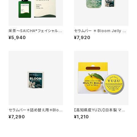
采茶～SAICHA*フェイシャルオ
セラムバー ＊ Bloom Jelly Se
イル*20ml
rum Bar by Dew Mighty＊
¥5,940
¥7,920
セラムバー＊詰め替え用＊Bloo
【高知県産YUZU】日本製 マル
m Jelly Serum Bar by Dew
チバーム リップ＆ネイル ワセリ
¥7,290
¥1,210
Mighty＊
ン