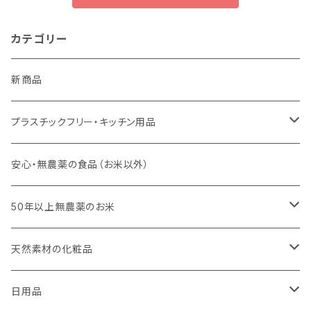
カテゴリー
新商品
プラスチックフリー・キッチン用品
キッチンスポンジ・キッチンブラシ
安心・無農薬の食品（お米以外）
びわこ・和太布（日本独自の方法で織られた木綿の布巾）
50年以上無農薬のお米
weck（ドイツ生まれのガラス容器）
玄米（定期便）
天然素材の化粧品
パーツ
スタッシャー（シリコンの保存容器）
白米（定期便）
日焼け止め
日用品