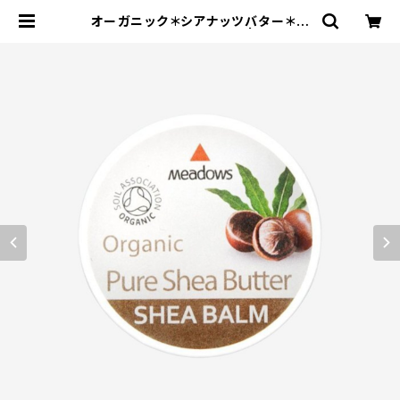
オーガニック＊シアナッツバター＊ス
キンケアバーム＊50ml＊ | エコスト
アパパラギ特選通信販売