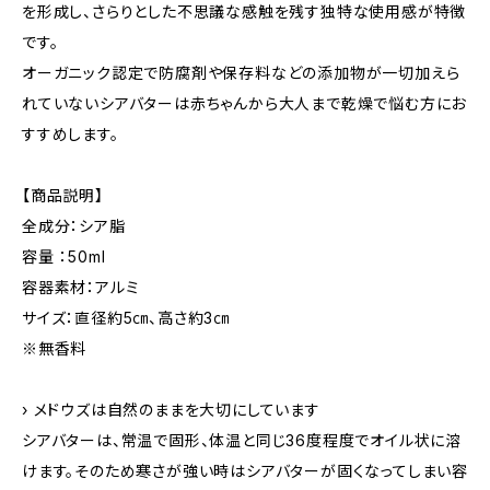
を形成し、さらりとした不思議な感触を残す独特な使用感が特徴
です。
オーガニック認定で防腐剤や保存料などの添加物が一切加えら
れていないシアバターは赤ちゃんから大人まで乾燥で悩む方にお
すすめします。
【商品説明】
全成分：シア脂
容量 ：50ml
容器素材：アルミ
サイズ：直径約5㎝、高さ約3㎝
※無香料
› メドウズは自然のままを大切にしています
シアバターは、常温で固形、体温と同じ36度程度でオイル状に溶
けます。そのため寒さが強い時はシアバターが固くなってしまい容