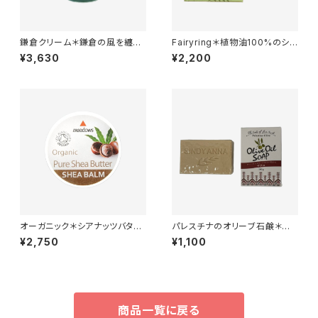
鎌倉クリーム＊鎌倉の風を纏う
Fairyring＊植物油100%のシャ
自然派ヘアクリーム＊人工香料
ンプーバー＊無添加＊リフレッシ
¥3,630
¥2,200
不使用＊35g
ング＊コールドプロセス製法でじ
っくり手作り＊
オーガニック＊シアナッツバター
パレスチナのオリーブ石鹸＊ザ
＊スキンケアバーム＊50ml＊
クロ入り＊食用ヴァージン＊オリ
¥2,750
¥1,100
ーブオイルだけを原料とした貴
重なオリーブ石けん＊パレスチ
ナ支援＊
商品一覧に戻る