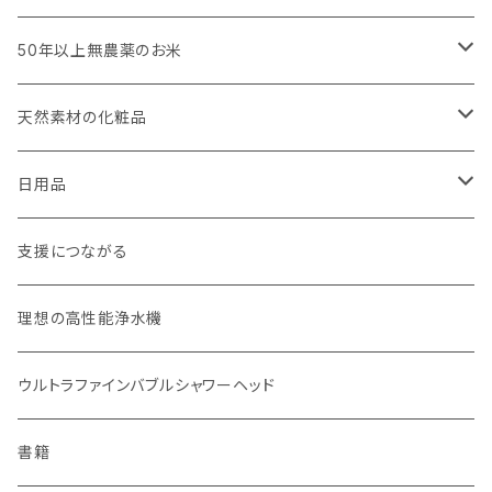
びわこ・和太布（日本独自の方法で織られた木綿の布巾）
50年以上無農薬のお米
weck（ドイツ生まれのガラス容器）
玄米（定期便）
天然素材の化粧品
パーツ
スタッシャー（シリコンの保存容器）
白米（定期便）
日焼け止め
日用品
お弁当箱
分づき米（定期便）
ヘアケア
国産シャンプーバー・コンディショナーバー
支援につながる
無塗装カトラリー
玄米（1回購入）
スキンケア
オーラルケア
理想の高性能浄水機
マイボトル
白米（1回購入）
リップバーム
生分解性ソープ類・せっけん
ウルトラファインバブルシャワーヘッド
Ecoffee Cup（環境にやさしい竹素材）
分づき米（1回購入）
国産シャンプーバー・コンディショナーバー
アメニティー・バス用品
書籍