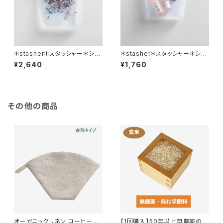
＊stasher＊スタッシャー＊シリ
＊stasher＊スタッシャー＊シリ
コンバッグ＊EZハーフガロン
コンバッグ＊EZサンドイッチ（M）
¥2,640
¥1,760
（L）＊全3色＊
＊全10色＊
その他の商品
オーガニックリネン コーヒーフ
【1回購入】50年以上無農薬の玄