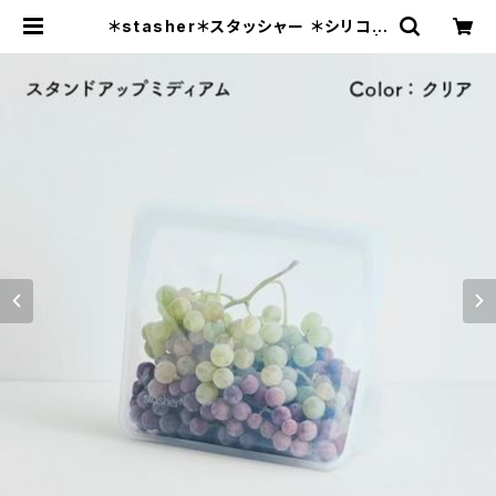
＊stasher＊スタッシャー ＊シリコン
バック ＊スタンドアップ＊全４色＊ |
エコストアパパラギ特選通信販売