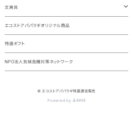
stojo(折り畳めて何度でも使用できるコーヒーカップ)
天然素材のブラシ、掃除道具
文房具
オリーブウッド カッティングボード
生理用品
バナナペーパーグッズ
エコストアパパラギオリジナル商品
調理用品
虫除けグッズ
天然素材の消しゴム
特選ギフト
NPO法人気候危機対策ネットワーク
© エコストアパパラギ特選通信販売
Powered by