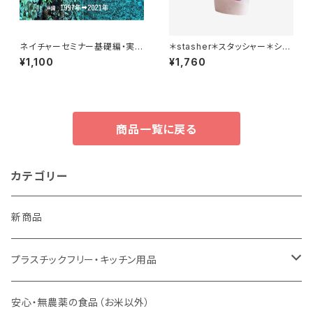
ネイチャーセミナー基礎編・実践
＊stasher＊スタッシャー＊シリ
編オンライン講座
コンバッグ＊ボウル＊SS＊1-CU
¥1,100
¥1,760
P＊全２種＊
商品一覧に戻る
カテゴリー
新商品
プラスチックフリー・キッチン用品
キッチンスポンジ・キッチンブラシ
安心・無農薬の食品（お米以外）