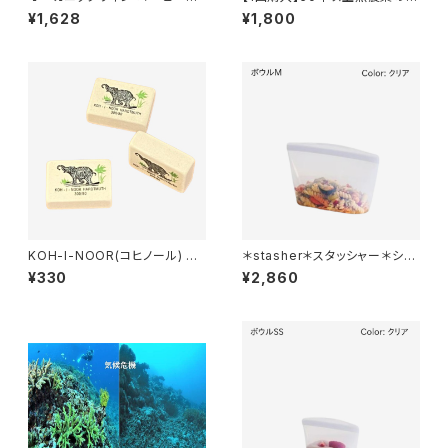
ィルター 2タイプ（台形・円錐
米 1kg〜4kg
¥1,628
¥1,800
型）
KOH-I-NOOR(コヒノール) ソ
＊stasher＊スタッシャー＊シリ
フト＊消しゴム＊ミニ＊３個セット
コンバッグ＊ボウルM＊全2色＊
¥330
¥2,860
4-CUP＊