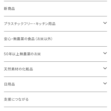
新商品
プラスチックフリー・キッチン用品
キッチンスポンジ・キッチンブラシ
安心・無農薬の食品（お米以外）
びわこ・和太布（日本独自の方法で織られた木綿の布巾）
50年以上無農薬のお米
weck（ドイツ生まれのガラス容器）
玄米（定期便）
天然素材の化粧品
パーツ
スタッシャー（シリコンの保存容器）
白米（定期便）
日焼け止め
日用品
お弁当箱
分づき米（定期便）
ヘアケア
国産シャンプーバー・コンディショナーバー
支援につながる