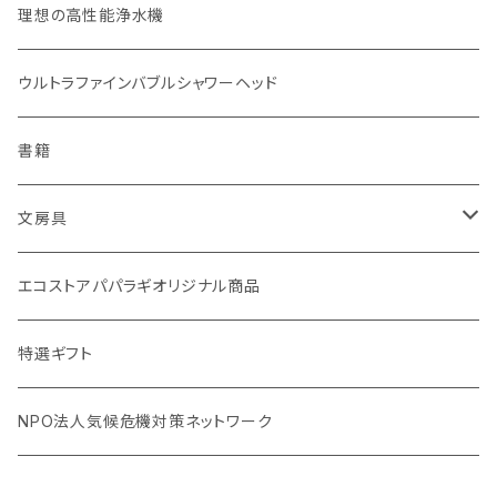
無塗装カトラリー
玄米（1回購入）
スキンケア
オーラルケア
理想の高性能浄水機
マイボトル
白米（1回購入）
リップバーム
生分解性ソープ類・せっけん
ウルトラファインバブルシャワーヘッド
Ecoffee Cup（環境にやさしい竹素材）
分づき米（1回購入）
国産シャンプーバー・コンディショナーバー
アメニティー・バス用品
書籍
stojo(折り畳めて何度でも使用できるコーヒーカップ)
天然素材のブラシ、掃除道具
文房具
オリーブウッド カッティングボード
生理用品
バナナペーパーグッズ
エコストアパパラギオリジナル商品
調理用品
虫除けグッズ
天然素材の消しゴム
特選ギフト
NPO法人気候危機対策ネットワーク