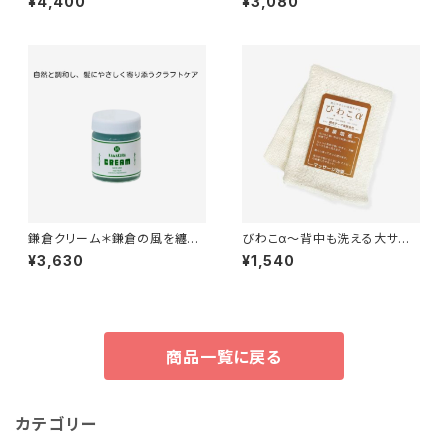
¥4,400
¥3,080
タイプ（クリア、ベージュ）
用＊30ml
鎌倉クリーム＊鎌倉の風を纏う
びわこα～背中も洗える大サイ
自然派ヘアクリーム＊人工香料
ズ！～
¥3,630
¥1,540
不使用＊35g
商品一覧に戻る
カテゴリー