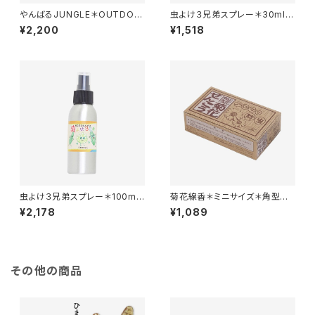
やんばるJUNGLE＊OUTDOO
虫よけ３兄弟スプレー＊30ml＊
R SPRAY＊アウトドアスプレー
精油＊自然の恵み＊
¥2,200
¥1,518
＊虫除け＊100ml＊
虫よけ３兄弟スプレー＊100ml
菊花線香＊ミニサイズ＊角型＊
＊精油＊自然の恵み＊
天然成分でお子様やペットにも
¥2,178
¥1,089
安心＊32巻入り＊蚊取り線香＊
その他の商品