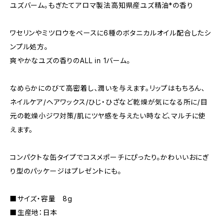
ユズバーム。もぎたてアロマ製法高知県産ユズ精油*の香り
ワセリンやミツロウをベースに6種のボタニカルオイル配合したシ
ンプル処方。
爽やかなユズの香りのALL in 1バーム。
なめらかにのびて高密着し、潤いを与えます。リップはもちろん、
ネイルケア/ヘアワックス/ひじ・ひざなど乾燥が気になる所に/目
元の乾燥小ジワ対策/肌にツヤ感を与えたい時など、マルチに使
えます。
コンパクトな缶タイプでコスメポーチにぴったり。かわいいおにぎ
り型のパッケージはプレゼントにも。
■サイズ・容量 8g
■生産地：日本