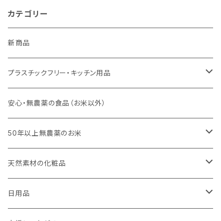
カテゴリー
新商品
プラスチックフリー・キッチン用品
キッチンスポンジ・キッチンブラシ
安心・無農薬の食品（お米以外）
びわこ・和太布（日本独自の方法で織られた木綿の布巾）
50年以上無農薬のお米
weck（ドイツ生まれのガラス容器）
玄米（定期便）
天然素材の化粧品
パーツ
スタッシャー（シリコンの保存容器）
白米（定期便）
日焼け止め
日用品