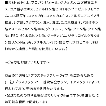
■素材・成分：水、プロパンジオール、グリセリン、ユズ果実エキ
ス、ユズ種子エキス、ヒアルロン酸ヒドロキシプロピルトリモニウ
ム、コメ胚芽油、コメヌカ油、コメヌカエキス、アルガニアスピノサ
核油、シア脂、スクワラン、海水、海塩、ユズ果皮油＊、パルミチン
酸アスコルビルリン酸3Na、グリチルレチン酸、クエン酸、クエン酸
Na、PEG−60水添ヒマシ油、ジェランガム、ジラウロイルグルタミ
ン酸リシンNa、BG、ブチルカルバミン酸ヨウ化プロピニル 【＊は
植物から抽出した精油を使用しています。】
~ご協力をお願いいたします～
商品の発送等は「プラスチックフリーライフ」を広めるための
(一社）プラスチックフリー普及協会ボランテイアスタッフによって
行われており、発送まで数日かかります。
・配送のための箱や紙袋は全てリサイクル品ですが、衛生管理に
は可能な範囲で配慮してます