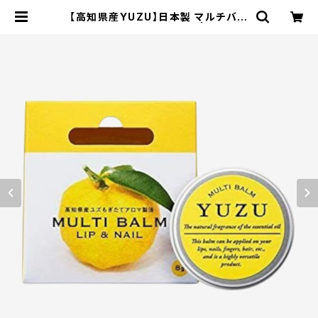
【高知県産YUZU】日本製 マルチバー
ム リップ＆ネイル ワセリン | エコスト
アパパラギ特選通信販売