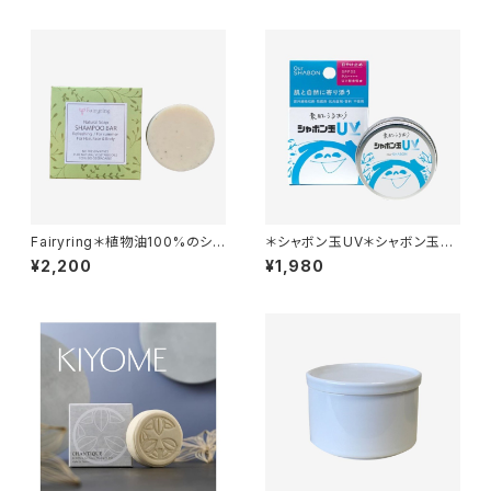
Fairyring＊植物油100%のシャ
＊シャボン玉UV＊シャボン玉石
ンプーバー＊無添加＊リフレッシ
けん初の日焼け止め＊SPF35＊
¥2,200
¥1,980
ング＊コールドプロセス製法でじ
っくり手作り＊