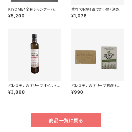
KIYOME*全身シャンプーバー
重ねて収納！蓋つき小鉢（深め）
＊熟成酒粕エキスとアルガンオ
美濃焼＊サイズ小＊180cc
¥5,200
¥1,078
イル＊ 洗う美容液＊
パレスチナのオリーブオイル＊フ
パレスチナのオリーブ石鹸＊食
ェアトレード＊無農薬＊パレスチ
用ヴァージン＊オリーブオイル
¥3,888
¥990
ナ支援＊500CC
だけを原料とした貴重なオリー
ブ石けん＊パレスチナ支援＊
商品一覧に戻る