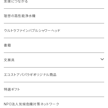
お弁当箱
分づき米（定期便）
ヘアケア
国産シャンプーバー・コンディショナーバー
支援につながる
無塗装カトラリー
玄米（1回購入）
スキンケア
オーラルケア
理想の高性能浄水機
マイボトル
白米（1回購入）
リップバーム
生分解性ソープ類・せっけん
ウルトラファインバブルシャワーヘッド
Ecoffee Cup（環境にやさしい竹素材）
分づき米（1回購入）
国産シャンプーバー・コンディショナーバー
アメニティー・バス用品
書籍
stojo(折り畳めて何度でも使用できるコーヒーカップ)
天然素材のブラシ、掃除道具
文房具
オリーブウッド カッティングボード
生理用品
バナナペーパーグッズ
エコストアパパラギオリジナル商品
調理用品
虫除けグッズ
天然素材の消しゴム
特選ギフト
NPO法人気候危機対策ネットワーク