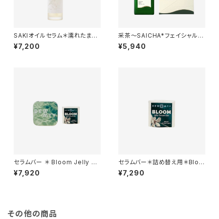
SAKIオイルセラム＊濡れたまま
采茶～SAICHA*フェイシャルオ
使える濃厚な発酵オイル美容液
イル*20ml
¥7,200
¥5,940
＊
セラムバー ＊ Bloom Jelly Se
セラムバー＊詰め替え用＊Bloo
rum Bar by Dew Mighty＊
m Jelly Serum Bar by Dew
¥7,920
¥7,290
Mighty＊
その他の商品