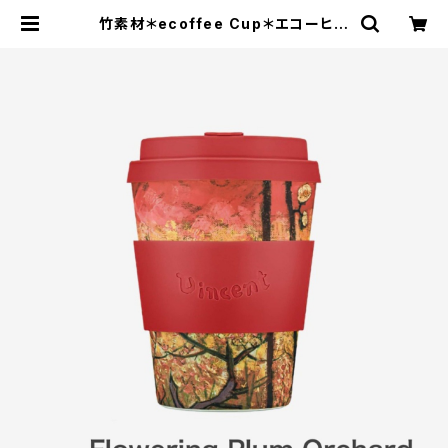
竹素材＊ecoffee Cup＊エコーヒー
カップ＊350ml＊Van Gogh＊ヴァ
ン・ゴッホ＊フラワリングプラムオーチ
ャード＊ | エコストアパパラギ特選通
信販売