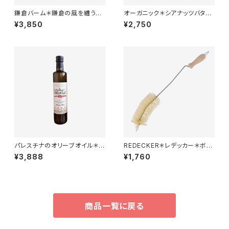
鎌倉バーム＊鎌倉の風を纏う天
オーガニック＊シアナッツバター
然ヘアバーム＊人工香料不使用
＊スキンケアバーム＊50ml＊
¥3,850
¥2,750
＊35g
パレスチナのオリーブオイル＊フ
REDECKER＊レデッカー＊ボト
ェアトレード＊無農薬＊パレスチ
ルブラシ＊哺乳瓶などにも＊
¥3,888
¥1,760
ナ支援＊500CC
商品一覧に戻る