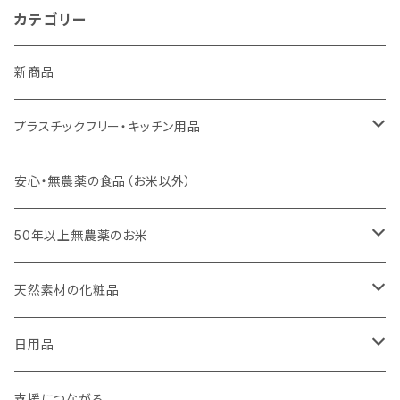
カテゴリー
新商品
プラスチックフリー・キッチン用品
キッチンスポンジ・キッチンブラシ
安心・無農薬の食品（お米以外）
びわこ・和太布（日本独自の方法で織られた木綿の布巾）
50年以上無農薬のお米
weck（ドイツ生まれのガラス容器）
玄米（定期便）
天然素材の化粧品
パーツ
スタッシャー（シリコンの保存容器）
白米（定期便）
日焼け止め
日用品
お弁当箱
分づき米（定期便）
ヘアケア
国産シャンプーバー・コンディショナーバー
支援につながる