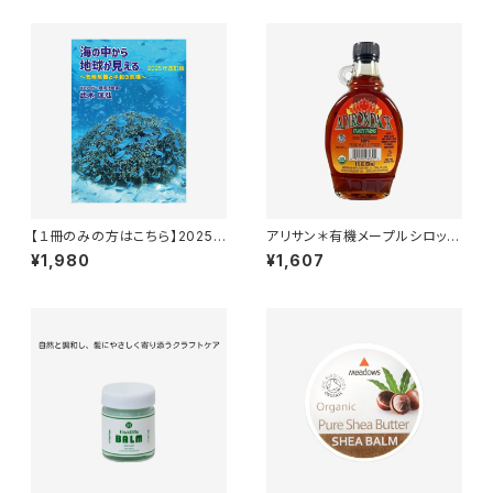
【１冊のみの方はこちら】2025
アリサン＊有機メープルシロップ
年改訂版 海の中から地球が見
＊236ml＊
¥1,980
¥1,607
える 気候危機と平和の危機＊武
本匡弘 (著)