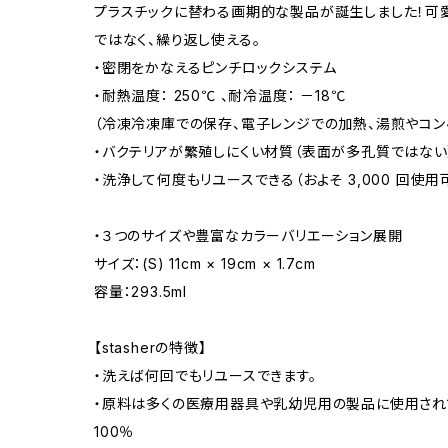
プラスチックに替わる画期的な製品が誕生しました！可愛
ではなく、繰り返し使える。
・密閉をかなえるピンチロックシステム
・耐熱温度： 250℃ 、耐冷温度： －18℃
（冷凍冷凍庫での保存、電子レンジでの加熱、湯煎やコン
・バクテリアが繁殖しにくい材質（表面が多孔質ではない
・洗浄して何度もリユースできる（およそ 3,000 回使用
・３つのサイズや豊富なカラーバリエーション展開
サイズ：(S) 11cm × 19cm × 1.7cm
容量：293.5ml
【stasherの特徴】
・洗えば何回でもリユースできます。
・原料は多くの医療用器具や乳幼児用の製品に使用され
100％