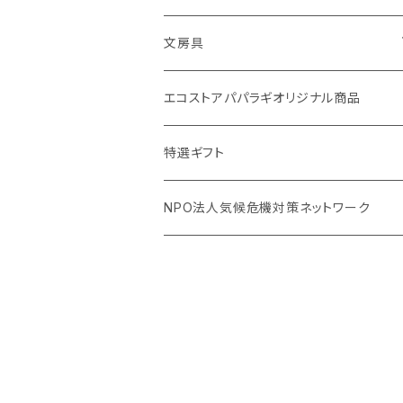
Ecoffee Cup（環境にやさしい竹素材）
ー
アメニティー・バス用品
文房具
stojo(折り畳めて何度でも使用できるコ
天然素材のブラシ、掃除道具
ーヒーカップ)
バナナペーパーグッズ
エコストアパパラギオリジナル商品
生理用品
オリーブウッド カッティングボード
天然素材の消しゴム
特選ギフト
虫除けグッズ
調理用品
NPO法人気候危機対策ネットワーク