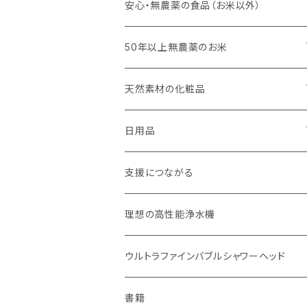
キッチンスポンジ・キッチンブラシ
安心・無農薬の食品（お米以外）
びわこ・和太布（日本独自の方法で織られ
50年以上無農薬のお米
た木綿の布巾）
玄米（定期便）
天然素材の化粧品
weck（ドイツ生まれのガラス容器）
白米（定期便）
日焼け止め
日用品
パーツ
スタッシャー（シリコンの保存容器）
分づき米（定期便）
ヘアケア
国産シャンプーバー・コンディショナーバ
支援につながる
お弁当箱
ー
玄米（1回購入）
スキンケア
理想の高性能浄水機
無塗装カトラリー
オーラルケア
白米（1回購入）
リップバーム
ウルトラファインバブルシャワーヘッド
マイボトル
生分解性ソープ類・せっけん
分づき米（1回購入）
国産シャンプーバー・コンディショナーバ
書籍