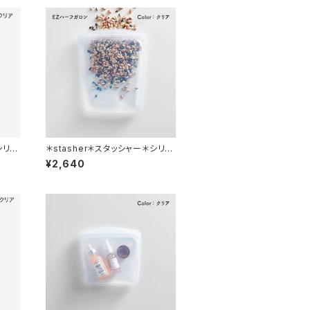
シリコ
＊stasher＊スタッシャー＊シリコ
4-C
ンバッグ＊EZハーフガロン（L）＊
¥2,640
全3色＊