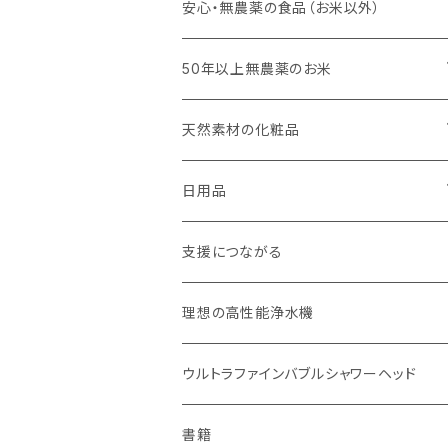
キッチンスポンジ・キッチンブラシ
安心・無農薬の食品（お米以外）
びわこ・和太布（日本独自の方法で織られ
50年以上無農薬のお米
た木綿の布巾）
玄米（定期便）
天然素材の化粧品
weck（ドイツ生まれのガラス容器）
白米（定期便）
日焼け止め
日用品
パーツ
スタッシャー（シリコンの保存容器）
分づき米（定期便）
ヘアケア
国産シャンプーバー・コンディショナーバ
支援につながる
お弁当箱
ー
玄米（1回購入）
スキンケア
理想の高性能浄水機
無塗装カトラリー
オーラルケア
白米（1回購入）
リップバーム
ウルトラファインバブルシャワーヘッド
マイボトル
生分解性ソープ類・せっけん
分づき米（1回購入）
国産シャンプーバー・コンディショナーバ
書籍