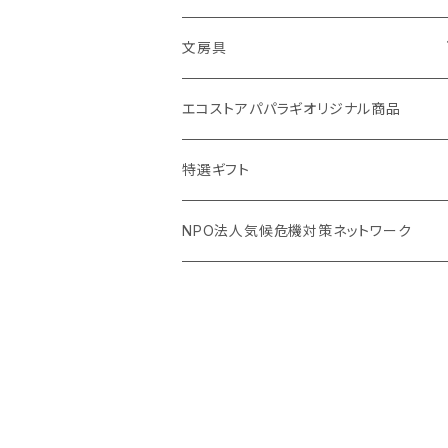
Ecoffee Cup（環境にやさしい竹素材）
ー
アメニティー・バス用品
文房具
stojo(折り畳めて何度でも使用できるコ
天然素材のブラシ、掃除道具
ーヒーカップ)
バナナペーパーグッズ
エコストアパパラギオリジナル商品
生理用品
オリーブウッド カッティングボード
天然素材の消しゴム
特選ギフト
虫除けグッズ
調理用品
NPO法人気候危機対策ネットワーク