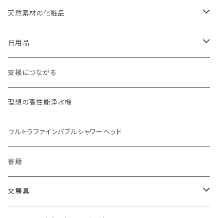
weck（ドイツ生まれのガラス容器）
玄米（定期便）
天然素材の化粧品
パーツ
スタッシャー（シリコンの保存容器）
白米（定期便）
日焼け止め
日用品
お弁当箱
分づき米（定期便）
ヘアケア
国産シャンプーバー・コンディショナーバー
支援につながる
無塗装カトラリー
玄米（1回購入）
スキンケア
オーラルケア
理想の高性能浄水機
マイボトル
白米（1回購入）
リップバーム
生分解性ソープ類・せっけん
ウルトラファインバブルシャワーヘッド
Ecoffee Cup（環境にやさしい竹素材）
分づき米（1回購入）
国産シャンプーバー・コンディショナーバー
アメニティー・バス用品
書籍
stojo(折り畳めて何度でも使用できるコーヒーカップ)
天然素材のブラシ、掃除道具
文房具