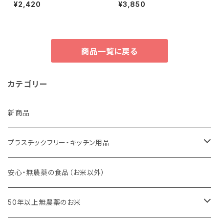
シュウォーター＊手づくりコスメ
然ヘアバーム＊人工香料不使用
¥2,420
¥3,850
の基材などに＊
＊35g
商品一覧に戻る
カテゴリー
新商品
プラスチックフリー・キッチン用品
キッチンスポンジ・キッチンブラシ
安心・無農薬の食品（お米以外）
びわこ・和太布（日本独自の方法で織られた木綿の布巾）
50年以上無農薬のお米