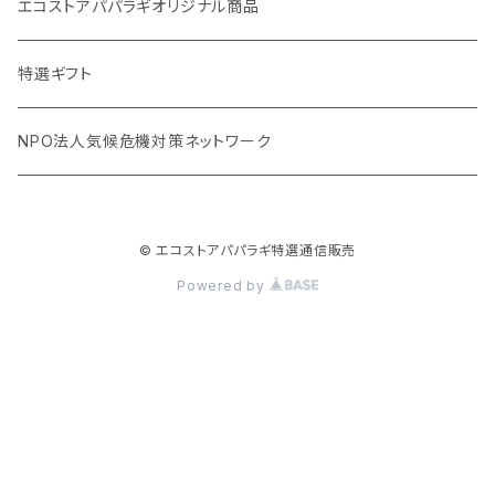
オリーブウッド カッティングボード
生理用品
バナナペーパーグッズ
エコストアパパラギオリジナル商品
調理用品
虫除けグッズ
天然素材の消しゴム
特選ギフト
NPO法人気候危機対策ネットワーク
© エコストアパパラギ特選通信販売
Powered by