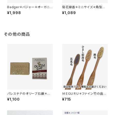
Badger＊バジャー＊オーガニッ
菊花線香＊ミニサイズ＊角型＊
ク虫よけクリーム ＊21g
天然成分でお子様やペットにも
¥1,998
¥1,089
安心＊32巻入り＊蚊取り線香＊
その他の商品
パレスチナのオリーブ石鹸＊ザ
ＭＥＧＵＲＵ＊ファイン竹の歯ブ
クロ入り＊食用ヴァージン＊オリ
ラシ 全3種＊化学物質過敏症/ヴ
¥1,100
¥715
ーブオイルだけを原料とした貴
ィーガン/生分解性
重なオリーブ石けん＊パレスチ
ナ支援＊