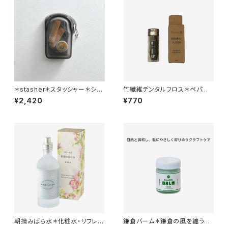
＊stasher＊スタッシャー＊シリ
竹繊維デンタルフロス＊ペパー
コンバッグ＊ゴーバッグ
ミント&活性炭＊30m 瓶入り
¥2,420
¥770
朝摘みばら水＊化粧水・リフレッ
鎌倉バーム＊鎌倉の風を纏う天