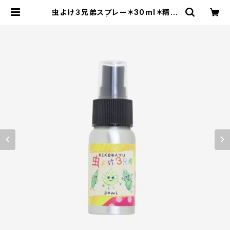
虫よけ３兄弟スプレー＊30ml＊精油
＊自然の恵み＊ | エコストアパパラギ
特選通信販売