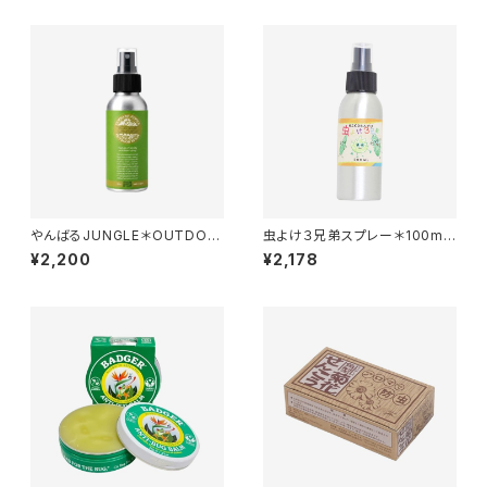
油＊
やんばるJUNGLE＊OUTDOO
虫よけ３兄弟スプレー＊100ml
R SPRAY＊アウトドアスプレー
＊精油＊自然の恵み＊
¥2,200
¥2,178
＊虫除け＊100ml＊