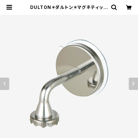
DULTON＊ダルトン＊マグネティック
＊ソープホルダー＊ | エコストアパパ
ラギ特選通信販売