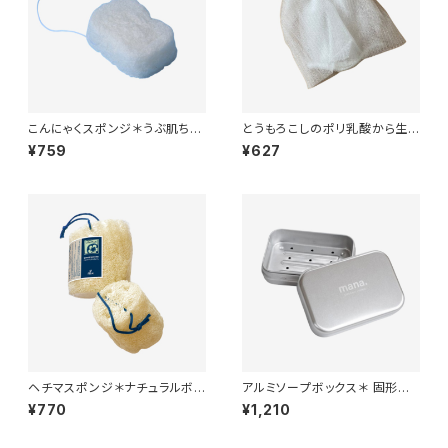
こんにゃくスポンジ＊うぶ肌ちゃ
とうもろこしのポリ乳酸から生ま
ん＊国産手作り＊
れた＊泡立てネット＊まろあわち
¥759
¥627
ゃん＊
ヘチマスポンジ＊ナチュラルボデ
アルミソープボックス＊ 固形石
ィブラシ＊プラスチックフリー＊
鹸やシャンプーバーを持ち運び
¥770
¥1,210
脱プラ
に＊軽量＊コンパクト＊