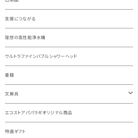
お弁当箱
分づき米（定期便）
ヘアケア
国産シャンプーバー・コンディショナーバー
支援につながる
無塗装カトラリー
玄米（1回購入）
スキンケア
オーラルケア
理想の高性能浄水機
マイボトル
白米（1回購入）
リップバーム
生分解性ソープ類・せっけん
ウルトラファインバブルシャワーヘッド
Ecoffee Cup（環境にやさしい竹素材）
分づき米（1回購入）
国産シャンプーバー・コンディショナーバー
アメニティー・バス用品
書籍
stojo(折り畳めて何度でも使用できるコーヒーカップ)
天然素材のブラシ、掃除道具
文房具
オリーブウッド カッティングボード
生理用品
バナナペーパーグッズ
エコストアパパラギオリジナル商品
調理用品
虫除けグッズ
天然素材の消しゴム
特選ギフト