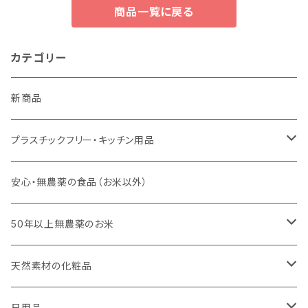
商品一覧に戻る
カテゴリー
新商品
プラスチックフリー・キッチン用品
キッチンスポンジ・キッチンブラシ
安心・無農薬の食品（お米以外）
びわこ・和太布（日本独自の方法で織られた木綿の布巾）
50年以上無農薬のお米
weck（ドイツ生まれのガラス容器）
玄米（定期便）
天然素材の化粧品
パーツ
スタッシャー（シリコンの保存容器）
白米（定期便）
日焼け止め
日用品