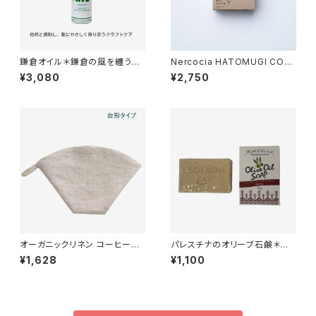
鎌倉オイル＊鎌倉の風を纏う植
Nercocia HATOMUGI CON
物オイルの恵み＊人工香料不使
DITIONERBAR＊コンディショ
¥3,080
¥2,750
用＊30ml
ナーバー ＊微光＊さらさらふん
わり＊
オーガニックリネン コーヒーフ
パレスチナのオリーブ石鹸＊ザ
ィルター 2タイプ（台形・円錐
クロ入り＊食用ヴァージン＊オリ
¥1,628
¥1,100
型）
ーブオイルだけを原料とした貴
重なオリーブ石けん＊パレスチ
ナ支援＊