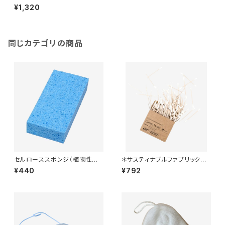
ィック＊ソープホルダー＊
¥1,320
同じカテゴリの商品
セルローススポンジ（植物性繊
＊サスティナブルファブリック使
維） ~お風呂用~
用＊コットンスワッブ＊100ピー
¥440
¥792
ス