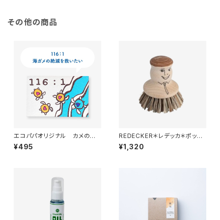
その他の商品
エコパパオリジナル カメのセ
REDECKER＊レデッカ＊ポット
ルローススポンジ
ブラシ＊鍋やフライパンの洗浄に
¥495
¥1,320
＊フェイス柄＊