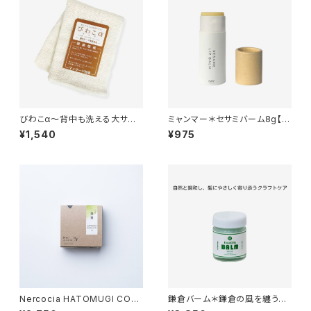
びわこα～背中も洗える大サイ
ミャンマー＊セサミバーム8g【エ
ズ！～
シカルver.】
¥1,540
¥975
Nercocia HATOMUGI CON
鎌倉バーム＊鎌倉の風を纏う天
DITIONERBAR＊コンディショ
然ヘアバーム＊人工香料不使用