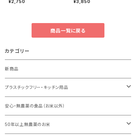
¥2,750
¥3,850
ナーバー＊ 豊鶯＊しっとりまと
＊35g
まる＊
商品一覧に戻る
カテゴリー
新商品
プラスチックフリー・キッチン用品
キッチンスポンジ・キッチンブラシ
安心・無農薬の食品（お米以外）
びわこ・和太布（日本独自の方法で織られた木綿の布巾）
50年以上無農薬のお米