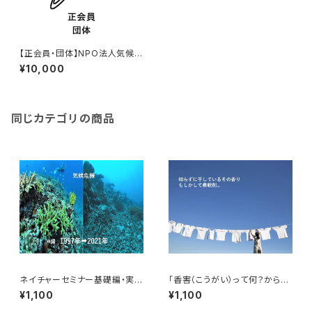
【正会員・団体】NPO法人気候危
機対策ネットワーク 年会費
¥10,000
同じカテゴリの商品
ネイチャーセミナー基礎編・実践
「香害（こうがい）って何？から始
編オンライン講座
める学習会」オンラインセミナー
¥1,100
¥1,100