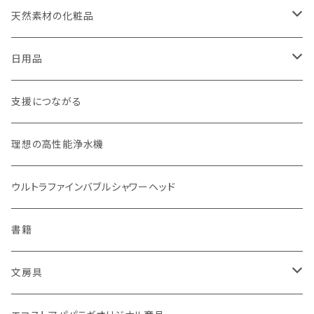
weck（ドイツ生まれのガラス容器）
玄米（定期便）
天然素材の化粧品
パーツ
スタッシャー（シリコンの保存容器）
白米（定期便）
日焼け止め
日用品
お弁当箱
分づき米（定期便）
ヘアケア
国産シャンプーバー・コンディショナーバー
支援につながる
無塗装カトラリー
玄米（1回購入）
スキンケア
オーラルケア
理想の高性能浄水機
マイボトル
白米（1回購入）
リップバーム
生分解性ソープ類・せっけん
ウルトラファインバブルシャワーヘッド
Ecoffee Cup（環境にやさしい竹素材）
分づき米（1回購入）
国産シャンプーバー・コンディショナーバー
アメニティー・バス用品
書籍
stojo(折り畳めて何度でも使用できるコーヒーカップ)
天然素材のブラシ、掃除道具
文房具