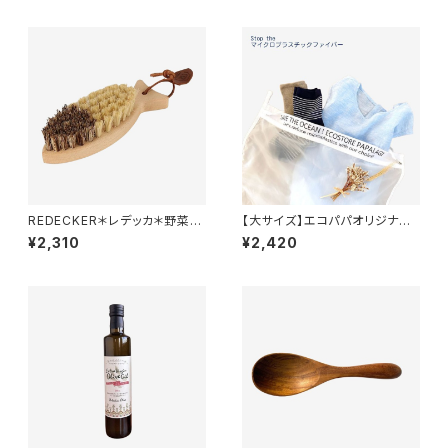
REDECKER＊レデッカ＊野菜洗
【大サイズ】エコパパオリジナルS
い用＊ベジタブルブラシ＊フィッ
AVE THE OCEAN洗濯ネット
¥2,310
¥2,420
シュ型＊