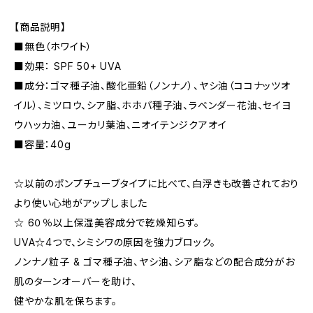
【商品説明】
■無色（ホワイト）
■効果： SPF 50+ UVA
■成分：ゴマ種子油、酸化亜鉛（ノンナノ）、ヤシ油（ココナッツオ
イル）、ミツロウ、シア脂、ホホバ種子油、ラベンダー花油、セイヨ
ウハッカ油、ユーカリ葉油、ニオイテンジクアオイ
■容量：40g
☆以前のポンプチューブタイプに比べて、白浮きも改善されており
より使い心地がアップしました
☆ 6０％以上保湿美容成分で乾燥知らず。
UVA☆4つで、シミシワの原因を強力ブロック。
ノンナノ粒子 & ゴマ種子油、ヤシ油、シア脂などの配合成分がお
肌のターンオーバーを助け、
健やかな肌を保ちます。