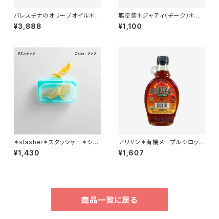
パレスチナのオリーブオイル＊フ
無塗装＊ジャティ（チーク）＊ス
ェアトレード＊無農薬＊パレスチ
ープスプーン＊長さ17.5cm ＊
¥3,888
¥1,100
ナ支援＊500CC
スプーンヘッド幅５cm
＊stasher＊スタッシャー＊シリ
アリサン＊有機メープルシロップ
コンバッグ＊EZスナック（S）＊全
＊236ml＊
¥1,430
¥1,607
7色＊
商品一覧に戻る