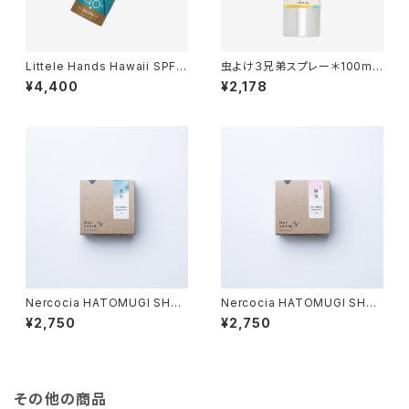
Littele Hands Hawaii SPF4
虫よけ３兄弟スプレー＊100ml
0＋＊スティックタイプ27ｇ＊２
＊精油＊自然の恵み＊
¥4,400
¥2,178
タイプ（クリア、ベージュ）
Nercocia HATOMUGI SHA
Nercocia HATOMUGI SHA
MPOOBAR＊シャンプーバー ＊
MPOOBAR＊シャンプーバー＊
¥2,750
¥2,750
群青＊しっとりまとまる＊
蘇芳＊さらさらふんわり＊
その他の商品