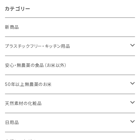
カテゴリー
新商品
プラスチックフリー・キッチン用品
キッチンスポンジ・キッチンブラシ
安心・無農薬の食品（お米以外）
びわこ・和太布（日本独自の方法で織られた木綿の布巾）
50年以上無農薬のお米
weck（ドイツ生まれのガラス容器）
玄米（定期便）
天然素材の化粧品
パーツ
スタッシャー（シリコンの保存容器）
白米（定期便）
日焼け止め
日用品