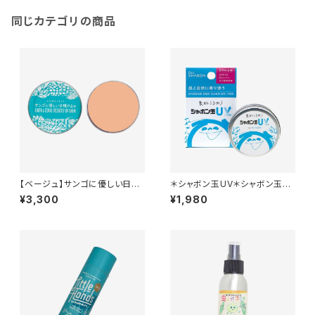
同じカテゴリの商品
【ベージュ】サンゴに優しい日焼
＊シャボン玉UV＊シャボン玉石
け止め ＊Non-nano酸化亜鉛
けん初の日焼け止め＊SPF35＊
¥3,300
¥1,980
使用＊バームタイプ＊40g