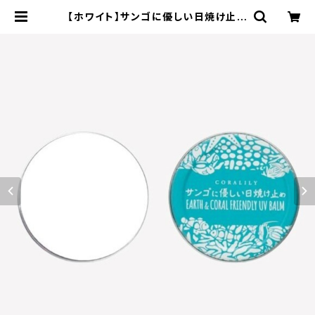
【ホワイト】サンゴに優しい日焼け止め
＊Non-nano酸化亜鉛使用＊バーム
タイプ＊40g | エコストアパパラギ特
選通信販売