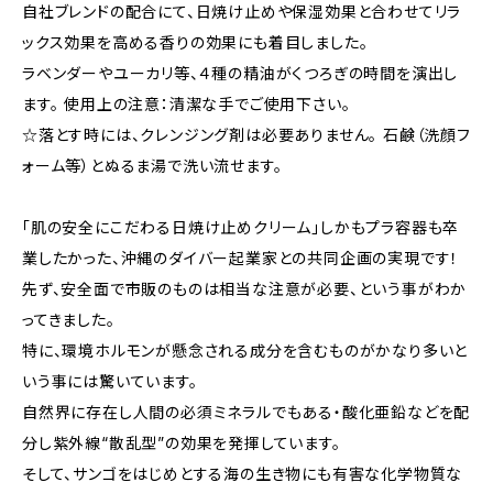
自社ブレンドの配合にて、日焼け止めや保湿効果と合わせてリラ
ックス効果を高める香りの効果にも着目しました。
ラベンダーやユーカリ等、４種の精油がくつろぎの時間を演出し
ます。 使用上の注意：清潔な手でご使用下さい。
☆落とす時には、クレンジング剤は必要ありません。 石鹸（洗顔フ
ォーム等）とぬるま湯で洗い流せます。
「肌の安全にこだわる日焼け止めクリーム」しかもプラ容器も卒
業したかった、沖縄のダイバー起業家との共同企画の実現です！
先ず、安全面で市販のものは相当な注意が必要、という事がわか
ってきました。
特に、環境ホルモンが懸念される成分を含むものがかなり多いと
いう事には驚いています。
自然界に存在し人間の必須ミネラルでもある・酸化亜鉛などを配
分し紫外線“散乱型”の効果を発揮しています。
そして、サンゴをはじめとする海の生き物にも有害な化学物質な