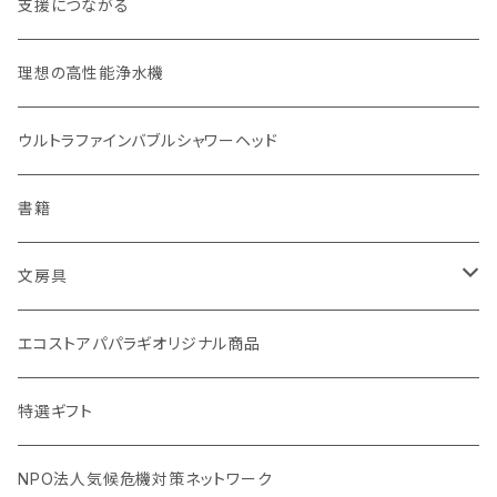
お弁当箱
分づき米（定期便）
ヘアケア
国産シャンプーバー・コンディショナーバー
支援につながる
無塗装カトラリー
玄米（1回購入）
スキンケア
オーラルケア
理想の高性能浄水機
マイボトル
白米（1回購入）
リップバーム
生分解性ソープ類・せっけん
ウルトラファインバブルシャワーヘッド
Ecoffee Cup（環境にやさしい竹素材）
分づき米（1回購入）
国産シャンプーバー・コンディショナーバー
アメニティー・バス用品
書籍
stojo(折り畳めて何度でも使用できるコーヒーカップ)
天然素材のブラシ、掃除道具
文房具
オリーブウッド カッティングボード
生理用品
バナナペーパーグッズ
エコストアパパラギオリジナル商品
調理用品
虫除けグッズ
天然素材の消しゴム
特選ギフト
NPO法人気候危機対策ネットワーク