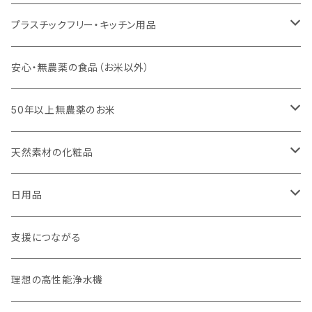
プラスチックフリー・キッチン用品
キッチンスポンジ・キッチンブラシ
安心・無農薬の食品（お米以外）
びわこ・和太布（日本独自の方法で織られた木綿の布巾）
50年以上無農薬のお米
weck（ドイツ生まれのガラス容器）
玄米（定期便）
天然素材の化粧品
パーツ
スタッシャー（シリコンの保存容器）
白米（定期便）
日焼け止め
日用品
お弁当箱
分づき米（定期便）
ヘアケア
国産シャンプーバー・コンディショナーバー
支援につながる
無塗装カトラリー
玄米（1回購入）
スキンケア
オーラルケア
理想の高性能浄水機