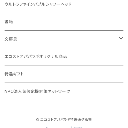
マイボトル
白米（1回購入）
リップバーム
生分解性ソープ類・せっけん
ウルトラファインバブルシャワーヘッド
Ecoffee Cup（環境にやさしい竹素材）
分づき米（1回購入）
国産シャンプーバー・コンディショナーバー
アメニティー・バス用品
書籍
stojo(折り畳めて何度でも使用できるコーヒーカップ)
天然素材のブラシ、掃除道具
文房具
オリーブウッド カッティングボード
生理用品
バナナペーパーグッズ
エコストアパパラギオリジナル商品
調理用品
虫除けグッズ
天然素材の消しゴム
特選ギフト
NPO法人気候危機対策ネットワーク
© エコストアパパラギ特選通信販売