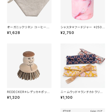
オーガニックリネン コーヒーフ
シャスタ＊フードジャー ＊250m
ィルター 2タイプ（台形・円錐
l＊全6色＊
¥1,628
¥2,750
型）
REDECKER＊レデッカ＊ポット
ニームウッド＊ランチカトラリー
ブラシ＊鍋やフライパンの洗浄に
(スプーン&フォーク)＊全8種＊
¥1,320
¥1,100
＊フェイス柄＊