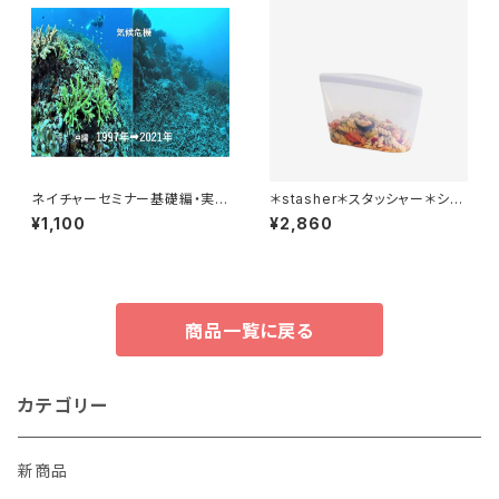
ネイチャーセミナー基礎編・実践
＊stasher＊スタッシャー＊シリ
編オンライン講座
コンバッグ＊ボウルM＊全2色＊
¥1,100
¥2,860
4-CUP＊
商品一覧に戻る
カテゴリー
新商品