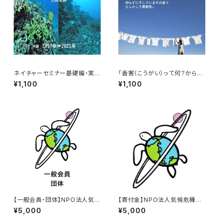
ネイチャーセミナー基礎編・実践
「香害（こうがい）って何？から始
編オンライン講座
める学習会」オンラインセミナー
¥1,100
¥1,100
【一般会員・団体】NPO法人気候
【寄付金】NPO法人気候危機対
危機対策ネットワーク 年会費
策ネットワーク
¥5,000
¥5,000