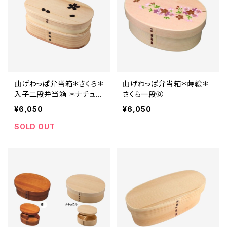
曲げわっぱ弁当箱＊さくら＊
曲げわっぱ弁当箱＊蒔絵＊
入子二段弁当箱 ＊ナチュラ
さくら一段⑧
ル⑤
¥6,050
¥6,050
SOLD OUT