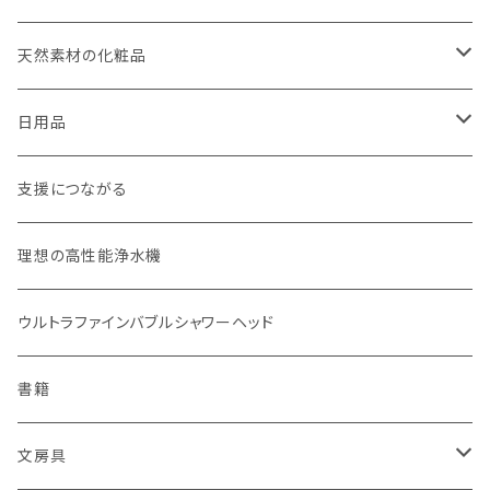
weck（ドイツ生まれのガラス容器）
玄米（定期便）
天然素材の化粧品
パーツ
スタッシャー（シリコンの保存容器）
白米（定期便）
日焼け止め
日用品
お弁当箱
分づき米（定期便）
ヘアケア
国産シャンプーバー・コンディショナーバー
支援につながる
無塗装カトラリー
玄米（1回購入）
スキンケア
オーラルケア
理想の高性能浄水機
マイボトル
白米（1回購入）
リップバーム
生分解性ソープ類・せっけん
ウルトラファインバブルシャワーヘッド
Ecoffee Cup（環境にやさしい竹素材）
分づき米（1回購入）
国産シャンプーバー・コンディショナーバー
アメニティー・バス用品
書籍
stojo(折り畳めて何度でも使用できるコーヒーカップ)
天然素材のブラシ、掃除道具
文房具