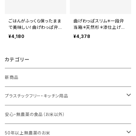
ごはんがふっくら保ったまま
曲げわっぱスリム＊一段弁
で美味しい！曲げわっぱ弁
当箱＊天然杉＊漆仕上げ＊
当箱＊小判一段＊ナチュラ
ナチュラル③ ブラウン④
¥4,180
¥4,378
ル⑥ ブラウン⑦
カテゴリー
新商品
プラスチックフリー・キッチン用品
キッチンスポンジ・キッチンブラシ
安心・無農薬の食品（お米以外）
びわこ・和太布（日本独自の方法で織られた木綿の布巾）
50年以上無農薬のお米