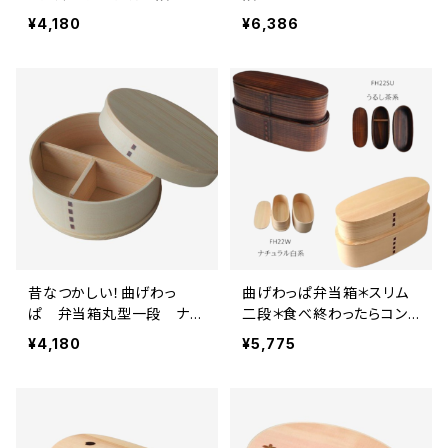
リ茶＊⑬
¥4,180
¥6,386
昔なつかしい！曲げわっ
曲げわっぱ弁当箱＊スリム
ぱ 弁当箱丸型一段 ナチ
二段＊食べ終わったらコン
ュラル⑩
パクトに収納可能！＊ナチュ
¥4,180
¥5,775
ラル① ブラウン②