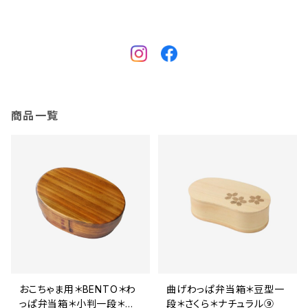
商品一覧
おこちゃま用＊BENTO＊わ
曲げわっぱ弁当箱＊豆型一
っぱ弁当箱＊小判一段＊ス
段＊さくら＊ナチュラル⑨