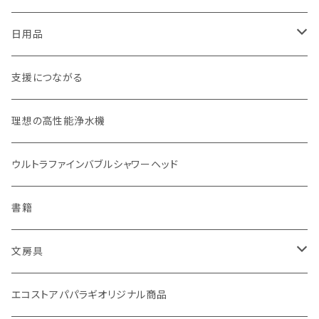
パーツ
スタッシャー（シリコンの保存容器）
白米（定期便）
日焼け止め
日用品
お弁当箱
分づき米（定期便）
ヘアケア
国産シャンプーバー・コンディショナーバー
支援につながる
無塗装カトラリー
玄米（1回購入）
スキンケア
オーラルケア
理想の高性能浄水機
マイボトル
白米（1回購入）
リップバーム
生分解性ソープ類・せっけん
ウルトラファインバブルシャワーヘッド
Ecoffee Cup（環境にやさしい竹素材）
分づき米（1回購入）
国産シャンプーバー・コンディショナーバー
アメニティー・バス用品
書籍
stojo(折り畳めて何度でも使用できるコーヒーカップ)
天然素材のブラシ、掃除道具
文房具
オリーブウッド カッティングボード
生理用品
バナナペーパーグッズ
エコストアパパラギオリジナル商品