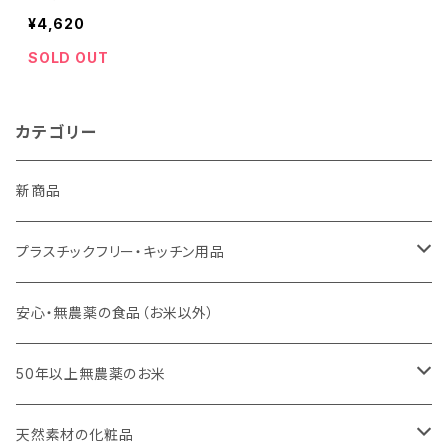
ナ支援＊
¥4,620
SOLD OUT
カテゴリー
新商品
プラスチックフリー・キッチン用品
キッチンスポンジ・キッチンブラシ
安心・無農薬の食品（お米以外）
びわこ・和太布（日本独自の方法で織られた木綿の布巾）
50年以上無農薬のお米
weck（ドイツ生まれのガラス容器）
玄米（定期便）
天然素材の化粧品