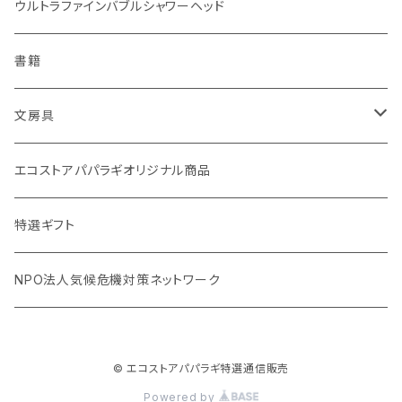
マイボトル
白米（1回購入）
リップバーム
生分解性ソープ類・せっけん
ウルトラファインバブルシャワーヘッド
Ecoffee Cup（環境にやさしい竹素材）
分づき米（1回購入）
国産シャンプーバー・コンディショナーバー
アメニティー・バス用品
書籍
stojo(折り畳めて何度でも使用できるコーヒーカップ)
天然素材のブラシ、掃除道具
文房具
オリーブウッド カッティングボード
生理用品
バナナペーパーグッズ
エコストアパパラギオリジナル商品
調理用品
虫除けグッズ
天然素材の消しゴム
特選ギフト
NPO法人気候危機対策ネットワーク
© エコストアパパラギ特選通信販売
Powered by