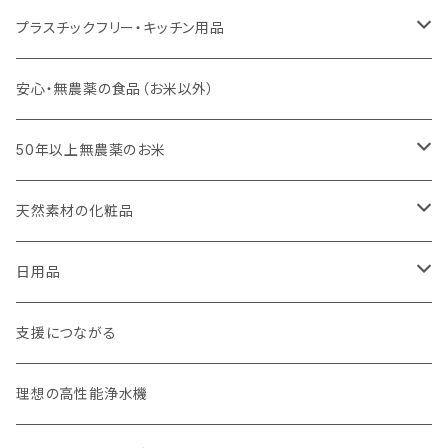
プラスチックフリー・キッチン用品
キッチンスポンジ・キッチンブラシ
安心・無農薬の食品（お米以外）
びわこ・和太布（日本独自の方法で織られた木綿の布巾）
50年以上無農薬のお米
weck（ドイツ生まれのガラス容器）
玄米（定期便）
天然素材の化粧品
パーツ
スタッシャー（シリコンの保存容器）
白米（定期便）
日焼け止め
日用品
お弁当箱
分づき米（定期便）
ヘアケア
国産シャンプーバー・コンディショナーバー
支援につながる
無塗装カトラリー
玄米（1回購入）
スキンケア
オーラルケア
理想の高性能浄水機